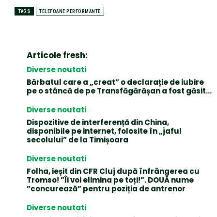
TAGS
TELEFOANE PERFORMANTE
Articole fresh:
Diverse noutati
Bărbatul care a „creat” o declarație de iubire
pe o stâncă de pe Transfăgărășan a fost găsit…
Diverse noutati
Dispozitive de interferență din China,
disponibile pe internet, folosite în „jaful
secolului” de la Timișoara
Diverse noutati
Folha, ieșit din CFR Cluj după înfrângerea cu
Tromso! ”Îi voi elimina pe toți!”. DOUĂ nume
”concurează” pentru poziția de antrenor
Diverse noutati