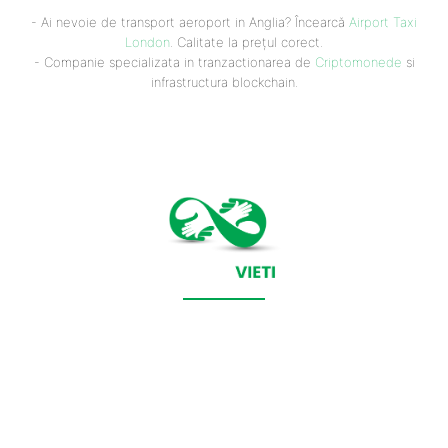
- Ai nevoie de transport aeroport in Anglia? Încearcă
Airport Taxi
London
. Calitate la prețul corect.
- Companie specializata in tranzactionarea de
Criptomonede
si
infrastructura blockchain.
CONTACT SALVEAZAVIETI.RO
POLITICA DE COOKIES (GDPR)
POLITICĂ DE CONFIDENȚIALITATE
Salveazavieti.ro un site de știri / blog de noutăți, dedicat