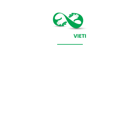
CONTACT SALVEAZAVIETI.RO
POLITICA DE COOKIES (GDPR)
POLITICĂ DE CONFIDENȚIALITATE
Salveazavieti.ro un site de știri / blog de noutăți, dedicat
diseminării de informații și actualități. Acesta oferă articole,
reportaje și analize pe teme diverse, de la evenimente curente
la subiecte specifice de interes. Este un spațiu digital pentru
informare și educație. Contactati-ne oricand la adresa:
contact@salveazavieti.ro