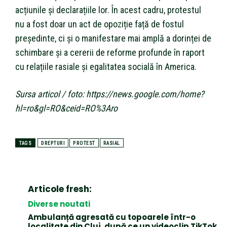
acțiunile și declarațiile lor. În acest cadru, protestul
nu a fost doar un act de opoziție față de fostul
președinte, ci și o manifestare mai amplă a dorinței de
schimbare și a cererii de reforme profunde în raport
cu relațiile rasiale și egalitatea socială în America.
Sursa articol / foto: https://news.google.com/home?
hl=ro&gl=RO&ceid=RO%3Aro
TAGS
DREPTURI
PROTEST
RASIAL
Articole fresh:
Diverse noutati
Ambulanță agresată cu topoarele într-o
localitate din Cluj, după ce un videoclip TikTok