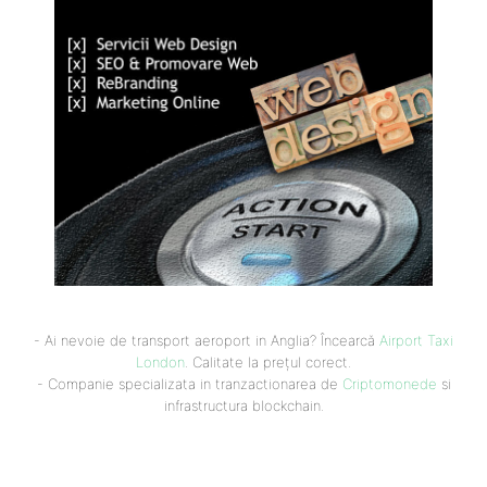
- Ai nevoie de transport aeroport in Anglia? Încearcă
Airport Taxi
London
. Calitate la prețul corect.
- Companie specializata in tranzactionarea de
Criptomonede
si
infrastructura blockchain.