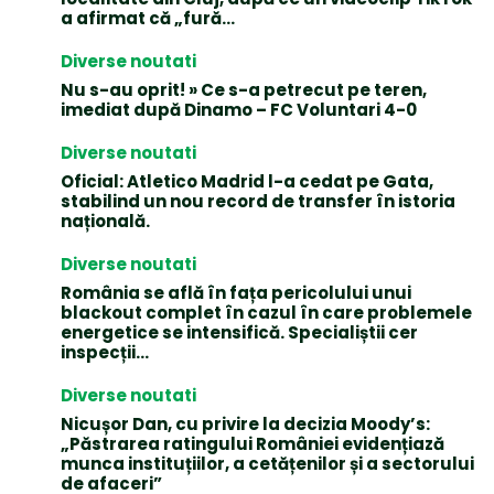
a afirmat că „fură…
Diverse noutati
Nu s-au oprit! » Ce s-a petrecut pe teren,
imediat după Dinamo – FC Voluntari 4-0
Diverse noutati
Oficial: Atletico Madrid l-a cedat pe Gata,
stabilind un nou record de transfer în istoria
națională.
Diverse noutati
România se află în fața pericolului unui
blackout complet în cazul în care problemele
energetice se intensifică. Specialiștii cer
inspecții…
Diverse noutati
Nicușor Dan, cu privire la decizia Moody’s:
„Păstrarea ratingului României evidențiază
munca instituțiilor, a cetățenilor și a sectorului
de afaceri”