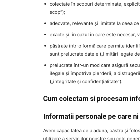
colectate în scopuri determinate, explicit
scop”);
adecvate, relevante și limitate la ceea c
exacte și, în cazul în care este necesar, vo
păstrate într-o formă care permite identi
sunt prelucrate datele („limitări legate de
prelucrate într-un mod care asigură secur
ilegale și împotriva pierderii, a distruge
(„integritate și confidențialitate”).
Cum colectam si procesam info
Informatii personale pe care ni l
Avem capacitatea de a aduna, păstra și folosi
utilizare a serviciilor noastre sau cele gener