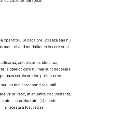
or cu caracter personal.
tea operatorului daca prelucreaza sau nu
formati privind modalitatea in care sunt
ctificarea, actualizarea, blocarea,
cte, a datelor care nu mai sunt necesare
pe baza caruia are loc prelucrarea.
sau nu mai corespund realitatii.
care va privesc, in anumite circumstante,
tate sau prelucrate; (ii) datele
 iar acesta a fost retras.