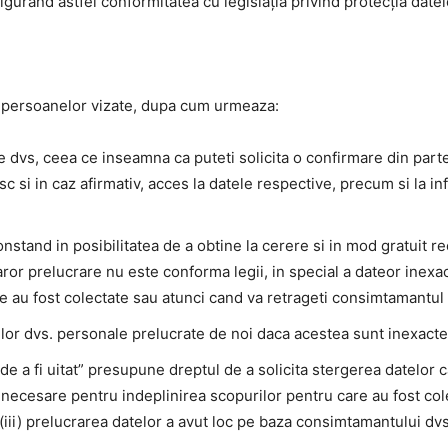
gurând astfel conformitatea cu legislația privind protecția datel
persoanelor vizate, dupa cum urmeaza:
le dvs, ceea ce inseamna ca puteti solicita o confirmare din par
c si in caz afirmativ, acces la datele respective, precum si la in
onstand in posibilitatea de a obtine la cerere si in mod gratuit re
aror prelucrare nu este conforma legii, in special a dateor inexa
e au fost colectate sau atunci cand va retrageti consimtamantul 
lor dvs. personale prelucrate de noi daca acestea sunt inexacte 
 de a fi uitat” presupune dreptul de a solicita stergerea datelor 
necesare pentru indeplinirea scopurilor pentru care au fost colec
iii) prelucrarea datelor a avut loc pe baza consimtamantului dvs.,