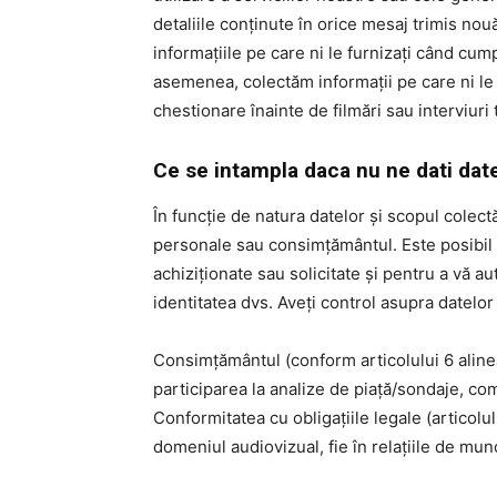
detaliile conținute în orice mesaj trimis nou
informațiile pe care ni le furnizați când cump
asemenea, colectăm informații pe care ni le 
chestionare înainte de filmări sau interviuri
Ce se intampla daca nu ne dati date
În funcție de natura datelor și scopul colectăr
personale sau consimțământul. Este posibil s
achiziționate sau solicitate și pentru a vă a
identitatea dvs. Aveți control asupra datel
Consimțământul (conform articolului 6 alinea
participarea la analize de piață/sondaje, com
Conformitatea cu obligațiile legale (articolu
domeniul audiovizual, fie în relațiile de munc