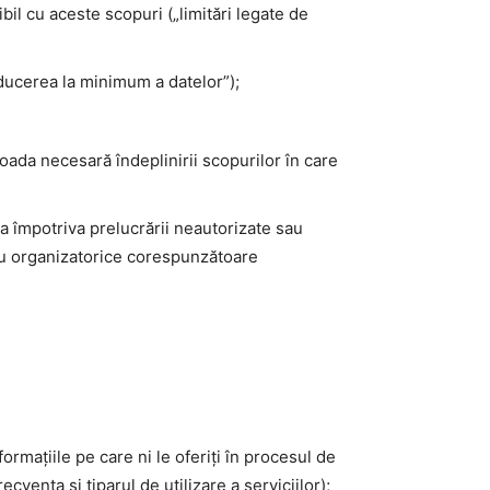
bil cu aceste scopuri („limitări legate de
educerea la minimum a datelor”);
oada necesară îndeplinirii scopurilor în care
a împotriva prelucrării neautorizate sau
 sau organizatorice corespunzătoare
rmațiile pe care ni le oferiți în procesul de
cvența și tiparul de utilizare a serviciilor);