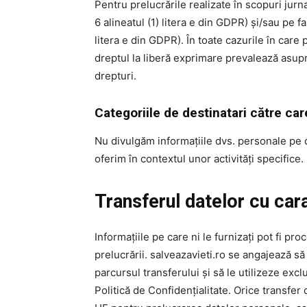
Pentru prelucrările realizate în scopuri jurn
6 alineatul (1) litera e din GDPR) și/sau pe f
litera e din GDPR). În toate cazurile în care
dreptul la liberă exprimare prevalează asupr
drepturi.
Categoriile de destinatari către ca
Nu divulgăm informațiile dvs. personale pe car
oferim în contextul unor activități specifice.
Transferul datelor cu car
Informațiile pe care ni le furnizați pot fi pr
prelucrării. salveazavieti.ro se angajează s
parcursul transferului și să le utilizeze exc
Politică de Confidențialitate. Orice transfer