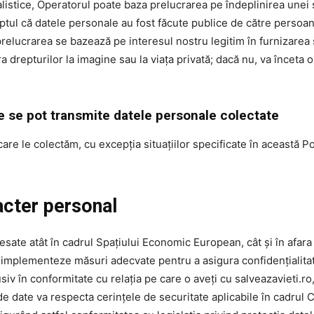
alistice, Operatorul poate baza prelucrarea pe îndeplinirea unei s
aptul că datele personale au fost făcute publice de către persoana
 prelucrarea se bazează pe interesul nostru legitim în furnizarea 
a drepturilor la imagine sau la viața privată; dacă nu, va înceta
re se pot transmite datele personale colectate
e le colectăm, cu excepția situațiilor specificate în această Polit
acter personal
ocesate atât în cadrul Spațiului Economic European, cât și în afara
ă implementeze măsuri adecvate pentru a asigura confidențialita
lusiv în conformitate cu relația pe care o aveți cu salveazavieti.r
 de date va respecta cerințele de securitate aplicabile în cadrul