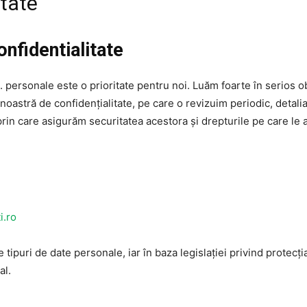
itate
onfidentialitate
s. personale este o prioritate pentru noi. Luăm foarte în serios ob
 noastră de confidențialitate, pe care o revizuim periodic, detali
rin care asigurăm securitatea acestora și drepturile pe care le a
i.ro
tipuri de date personale, iar în baza legislației privind protecț
al.