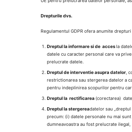
UE pentru prelucrarea datelor personale, asi
Drepturile dvs.
Regulamentul GDPR ofera anumite drepturi 
Dreptul la informare si de acces
la date
datele cu caracter personal care va prives
prelucrate datele.
Dreptul de interventie asupra datelor
, c
restrictionarea sau stergerea datelor a c
pentru indeplinirea scopurilor pentru car
Dreptul la rectificarea
(corectarea) date
Dreptul la stergerea
datelor sau „dreptul
precum: (i) datele personale nu mai sunt 
dumneavoastra au fost prelucrate ilegal, (