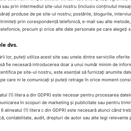
ă sau prin intermediul site-ului nostru (inclusiv conținutul mesa
ărați produse de pe site-ul nostru; postările, blogurile, interviur
trimiteți prin corespondență telefonică, e-mail sau alte metode, 
 telefonice, precum și orice alte date personale pe care alegeți s
le dvs.
ii lor, puteți utiliza acest site sau unele dintre serviciile oferit
ă fie necesară introducerea doar a unui număr minim de informaț
utentifica pe site-ul nostru, este esențial să furnizați anumite d
or pe care ni le comunicați și puteți retrage în orice moment co
tul (1) litera a din GDPR) este necesar pentru procesarea datelo
unicarea în scopuri de marketing și publicitate sau pentru trimit
l 6 alineatul (1) litera c din GDPR) este necesară atunci când treb
ă, contabilitate, audit, drepturi de autor sau alte legi relevante