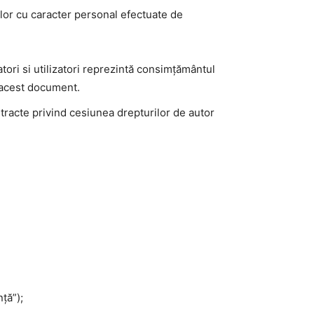
elor cu caracter personal efectuate de
itatori si utilizatori reprezintă consimțământul
 acest document.
ontracte privind cesiunea drepturilor de autor
ță”);