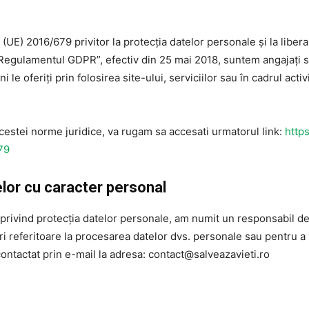
UE) 2016/679 privitor la protecția datelor personale și la libera
egulamentul GDPR”, efectiv din 25 mai 2018, suntem angajați s
i le oferiți prin folosirea site-ului, serviciilor sau în cadrul act
acestei norme juridice, va rugam sa accesati urmatorul link:
https
79
elor cu caracter personal
a privind protecția datelor personale, am numit un responsabil d
ri referitoare la procesarea datelor dvs. personale sau pentru a 
contactat prin e-mail la adresa: contact@salveazavieti.ro