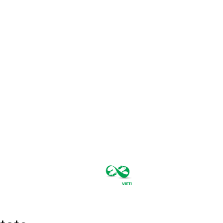
joi, august 6,
2026
35.4
București
C