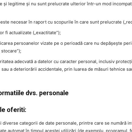
e și legitime și nu sunt prelucrate ulterior într-un mod incompati
e este necesar în raport cu scopurile în care sunt prelucrate („r
r fi actualizate („exactitate”);
ficarea persoanelor vizate pe o perioadă care nu depășește peri
 stocare”);
itatea adecvată a datelor cu caracter personal, inclusiv protecți
rii sau a deteriorării accidentale, prin luarea de măsuri tehnice
rmatiile dvs. personale
e oferiti:
 diverse categorii de date personale, printre care se numără info
ate automat în timpul acestei utilizări (de exemplu, programul, fre