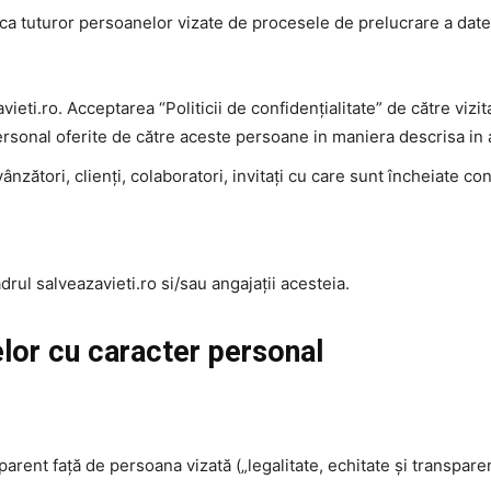
lica tuturor persoanelor vizate de procesele de prelucrare a dat
azavieti.ro. Acceptarea “Politicii de confidențialitate” de către viz
ersonal oferite de către aceste persoane in maniera descrisa in
ânzători, clienți, colaboratori, invitați cu care sunt încheiate c
rul salveazavieti.ro si/sau angajații acesteia.
telor cu caracter personal
parent față de persoana vizată („legalitate, echitate și transparen