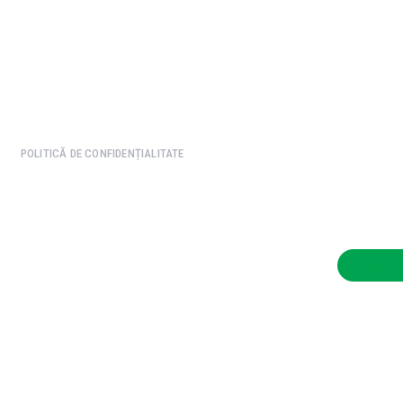
CONTACT SALVEAZAVIETI.RO
POLITICA DE COOKIES (GDPR)
POLITICĂ DE CONFIDENȚIALITATE
Afaceri si Industrii
Cultura
Diverse noutati
Home & Deco
Contac
Sanatate / Hobby
Tech