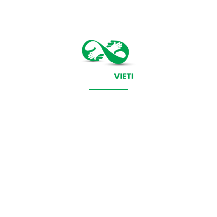
CONTACT SALVEAZAVIETI.RO
POLITICA DE COOKIES (GDPR)
POLITICĂ DE CONFIDENȚIALITATE
Salveazavieti.ro un site de știri / blog de noutăți, dedicat
diseminării de informații și actualități. Acesta oferă articole,
reportaje și analize pe teme diverse, de la evenimente curente
la subiecte specifice de interes. Este un spațiu digital pentru
informare și educație. Contactati-ne oricand la adresa: