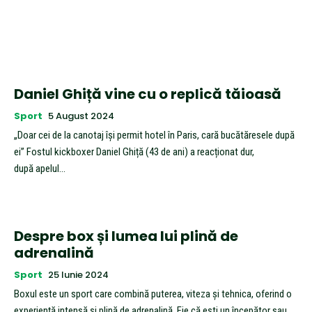
Daniel Ghiță vine cu o replică tăioasă
Sport
5 August 2024
„Doar cei de la canotaj își permit hotel în Paris, cară bucătăresele după
ei” Fostul kickboxer Daniel Ghiță (43 de ani) a reacționat dur,
după apelul...
Despre box și lumea lui plină de
adrenalină
Sport
25 Iunie 2024
Boxul este un sport care combină puterea, viteza și tehnica, oferind o
experiență intensă și plină de adrenalină. Fie că ești un începător sau...