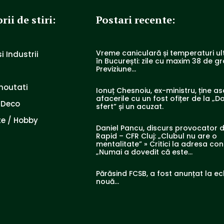
rii de stiri:
Postari recente:
Vreme caniculară și temperaturi ul
i Industrii
în București: zile cu maxim 38 de g
Previziune…
noutati
Ionuț Chesnoiu, ex-ministru, ține a
afacerile cu un fost ofițer de la „Do
 Deco
sfert” și un acuzat.
e / Hobby
Daniel Pancu, discurs provocator 
Rapid – CFR Cluj: „Clubul nu are o
mentalitate” » Critici la adresa con
„Numai a dovedit că este...
Părăsind FCSB, a fost anunțat la e
nouă…