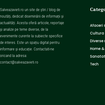
Catego
Salveazavieti.ro un site de știri / blog de
noutăți, dedicat diseminării de informații și
actualități. Acesta oferă articole, reportaje
Afaceri s
și analize pe teme diverse, de la
Cultura
evenimente curente la subiecte specifice
Diverse 
de interes. Este un spațiu digital pentru
Home &
informare și educație. Contactati-ne
oricand la adresa:
Sanatat
contact@salveazavieti.ro
Tech