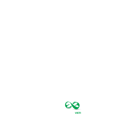
joi, august 6,
2026
24.1
București
C