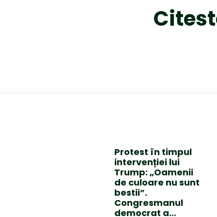
Citest
Protest în timpul
intervenției lui
Trump: „Oamenii
de culoare nu sunt
bestii”.
Congresmanul
democrat a…