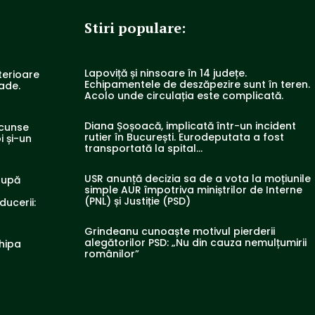
Stiri populare:
Lapoviță și ninsoare în 14 județe.
terioare
Echipamentele de deszăpezire sunt în teren.
rade.
Acolo unde circulația este complicată.
Diana Șoșoacă, implicată într-un incident
scunse
rutier în București. Eurodeputata a fost
i și-un
transportată la spital…
USR anunță decizia sa de a vota la moțiunile
după
simple AUR împotriva miniștrilor de Interne
(PNL) și Justiție (PSD)
ducerii:
Grindeanu cunoaște motivul pierderii
alegătorilor PSD: „Nu din cauza nemulțumirii
chipa
românilor”