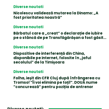
Diverse noutati
Nicolescu validează mutarea la Dinamo: „A
fost prioritatea noastră”
Diverse noutati
Bărbatul care a „creat” o declarație de iubire
pe o stâncă de pe Transfăgărășan a fost găsit…
Diverse noutati
Dispozitive de interferență din China,
disponibile pe internet, folosite în „jaful
secolului” de la Timișoara
Diverse noutati
Folha, ieșit din CFR Cluj după înfrângerea cu
Tromso! ”Îi voi elimina pe toți!”. DOUĂ nume
”concurează” pentru poziția de antrenor
Diverse noutati: