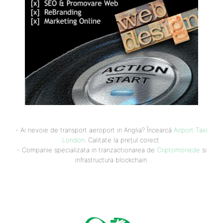
- Ai nevoie de transport aeroport in Anglia? Încearcă
Airport Taxi
London
. Calitate la prețul corect.
- Companie specializata in tranzactionarea de
Criptomonede
si
infrastructura blockchain.