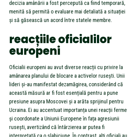
decizia amânării a fost percepută ca fiind temporară,
menită să permită o evaluare mai detaliată a situației
și să găsească un acord între statele membre.
reacțiile oficialilor
europeni
Oficialii europeni au avut diverse reacții cu privire la
amânarea planului de blocare a activelor rusești. Unii
lideri și-au manifestat dezamăgirea, considerând că
această măsură ar fi fost esențială pentru a pune
presiune asupra Moscovei și a arăta sprijinul pentru
Ucraina. Ei au accentuat importanța unei reacții ferme
și coordonate a Uniunii Europene în fața agresiunii
rusești, avertizând că întârzierea ar putea fi
interpretată ca o slabiciune. În contrast, alți oficiali au