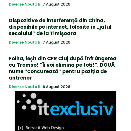
Diverse Noutati
7 August 2026
Dispozitive de interferență din China,
disponibile pe internet, folosite în „jaful
secolului” de la Timișoara
Diverse Noutati
7 August 2026
Folha, ieșit din CFR Cluj după înfrângerea
cu Tromso! ”Îi voi elimina pe toți!”. DOUĂ
nume ”concurează” pentru poziția de
antrenor
Diverse Noutati
6 August 2026