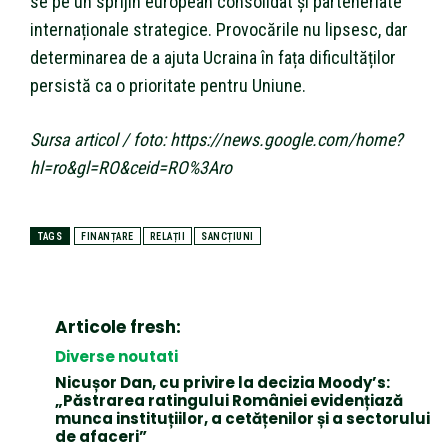
se pe un sprijin european consolidat și parteneriate
internaționale strategice. Provocările nu lipsesc, dar
determinarea de a ajuta Ucraina în fața dificultăților
persistă ca o prioritate pentru Uniune.
Sursa articol / foto: https://news.google.com/home?
hl=ro&gl=RO&ceid=RO%3Aro
TAGS
FINANȚARE
RELAȚII
SANCȚIUNI
Articole fresh:
Diverse noutati
Nicușor Dan, cu privire la decizia Moody’s:
„Păstrarea ratingului României evidențiază
munca instituțiilor, a cetățenilor și a sectorului
de afaceri”