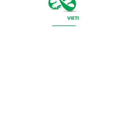
CONTACT SALVEAZAVIETI.RO
POLITICA DE COOKIES (GDPR)
POLITICĂ DE CONFIDENȚIALITATE
Salveazavieti.ro un site de știri / blog de noutăți, dedicat
diseminării de informații și actualități. Acesta oferă articole,
reportaje și analize pe teme diverse, de la evenimente curente
la subiecte specifice de interes. Este un spațiu digital pentru
informare și educație. Contactati-ne oricand la adresa:
contact@salveazavieti.ro
Categorii de stiri: