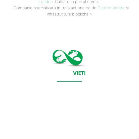
London
. Calitate la prețul corect.
- Companie specializata in tranzactionarea de
Criptomonede
si
infrastructura blockchain.
CONTACT SALVEAZAVIETI.RO
POLITICA DE COOKIES (GDPR)
POLITICĂ DE CONFIDENȚIALITATE
Salveazavieti.ro un site de știri / blog de noutăți, dedicat
diseminării de informații și actualități. Acesta oferă articole,