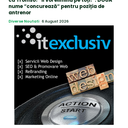
cu Tromso! ”Îi voi elimina pe toți!”. DOUĂ
nume ”concurează” pentru poziția de
antrenor
Diverse Noutati
6 August 2026