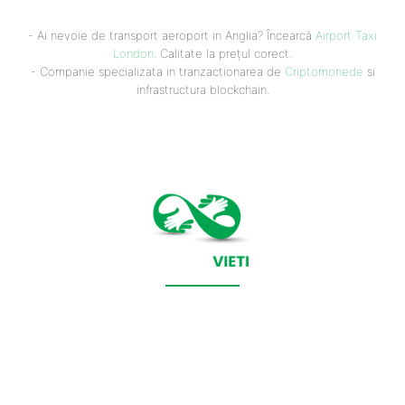
- Ai nevoie de transport aeroport in Anglia? Încearcă
Airport Taxi
London
. Calitate la prețul corect.
- Companie specializata in tranzactionarea de
Criptomonede
si
infrastructura blockchain.
CONTACT SALVEAZAVIETI.RO
POLITICA DE COOKIES (GDPR)
POLITICĂ DE CONFIDENȚIALITATE