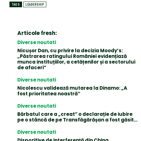
TAGS
LEADERSHIP
Articole fresh:
Diverse noutati
Nicușor Dan, cu privire la decizia Moody’s:
„Păstrarea ratingului României evidențiază
munca instituțiilor, a cetățenilor și a sectorului
de afaceri”
Diverse noutati
Nicolescu validează mutarea la Dinamo: „A
fost prioritatea noastră”
Diverse noutati
Bărbatul care a „creat” o declarație de iubire
pe o stâncă de pe Transfăgărășan a fost găsit…
Diverse noutati
Dispozitive de interferență din China,