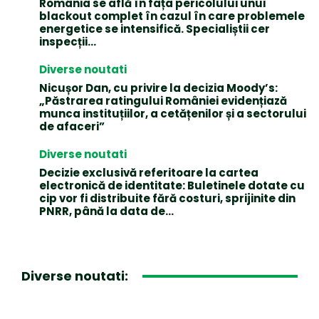
România se află în fața pericolului unui
blackout complet în cazul în care problemele
energetice se intensifică. Specialiștii cer
inspecții…
Diverse noutati
Nicușor Dan, cu privire la decizia Moody’s:
„Păstrarea ratingului României evidențiază
munca instituțiilor, a cetățenilor și a sectorului
de afaceri”
Diverse noutati
Decizie exclusivă referitoare la cartea
electronică de identitate: Buletinele dotate cu
cip vor fi distribuite fără costuri, sprijinite din
PNRR, până la data de...
Diverse noutati: