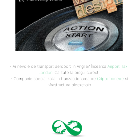
- Ai nevoie de transport aeroport in Anglia? Încearcă
Airport Taxi
London
. Calitate la prețul corect.
- Companie specializata in tranzactionarea de
Criptomonede
si
infrastructura blockchain.