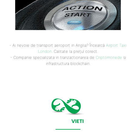
- Ai nevoie de transport aeroport in Anglia? Încearcă
Airport Taxi
London
. Calitate la prețul corect.
- Companie specializata in tranzactionarea de
Criptomonede
si
infrastructura blockchain.