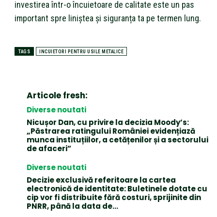
investirea într-o încuietoare de calitate este un pas
important spre liniștea și siguranța ta pe termen lung.
TAGS
INCUIETORI PENTRU USILE METALICE
Articole fresh:
Diverse noutati
Nicușor Dan, cu privire la decizia Moody’s:
„Păstrarea ratingului României evidențiază
munca instituțiilor, a cetățenilor și a sectorului
de afaceri”
Diverse noutati
Decizie exclusivă referitoare la cartea
electronică de identitate: Buletinele dotate cu
cip vor fi distribuite fără costuri, sprijinite din
PNRR, până la data de...