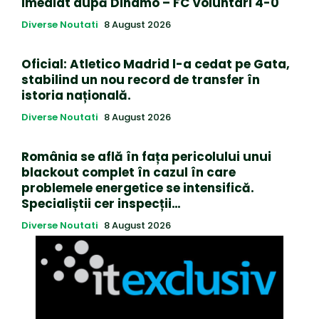
imediat după Dinamo – FC Voluntari 4-0
Diverse Noutati
8 August 2026
Oficial: Atletico Madrid l-a cedat pe Gata,
stabilind un nou record de transfer în
istoria națională.
Diverse Noutati
8 August 2026
România se află în fața pericolului unui
blackout complet în cazul în care
problemele energetice se intensifică.
Specialiștii cer inspecții…
Diverse Noutati
8 August 2026