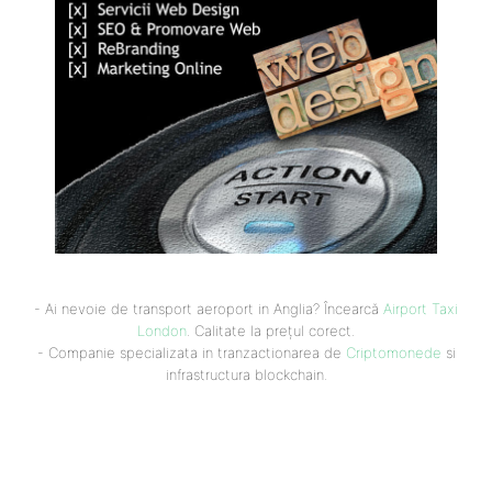
- Ai nevoie de transport aeroport in Anglia? Încearcă
Airport Taxi
London
. Calitate la prețul corect.
- Companie specializata in tranzactionarea de
Criptomonede
si
infrastructura blockchain.