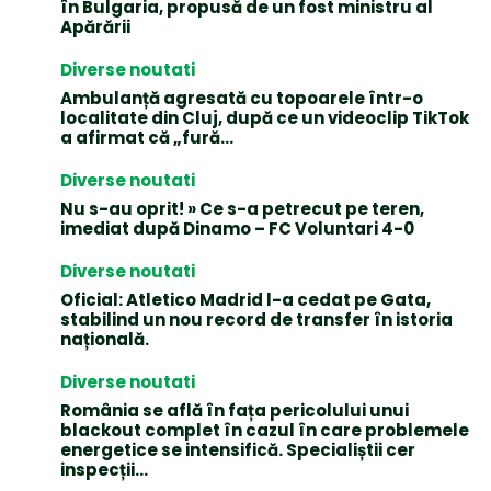
în Bulgaria, propusă de un fost ministru al
Apărării
Diverse noutati
Ambulanță agresată cu topoarele într-o
localitate din Cluj, după ce un videoclip TikTok
a afirmat că „fură…
Diverse noutati
Nu s-au oprit! » Ce s-a petrecut pe teren,
imediat după Dinamo – FC Voluntari 4-0
Diverse noutati
Oficial: Atletico Madrid l-a cedat pe Gata,
stabilind un nou record de transfer în istoria
națională.
Diverse noutati
România se află în fața pericolului unui
blackout complet în cazul în care problemele
energetice se intensifică. Specialiștii cer
inspecții…