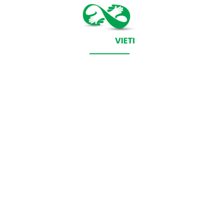
CONTACT SALVEAZAVIETI.RO
POLITICA DE COOKIES (GDPR)
POLITICĂ DE CONFIDENȚIALITATE
Salveazavieti.ro un site de știri / blog de noutăți, dedicat
diseminării de informații și actualități. Acesta oferă articole,
reportaje și analize pe teme diverse, de la evenimente curente
la subiecte specifice de interes. Este un spațiu digital pentru
informare și educație. Contactati-ne oricand la adresa:
contact@salveazavieti.ro
Categorii de stiri: