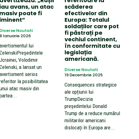
avertizează: „Rușii
referitoare la
iau avans, un atac
scăderea
masiv poate fi
efectivelor din
iminent”
Europa: Totalul
soldaților care pot
Diverse Noutati
fi păstrați pe
8 Ianuarie 2026
vechiul continent,
în conformitate cu
avertismentul lui
legislația
ZelenskiPreședintele
americană.
Ucrainei, Volodimir
Zelenski, a lansat un
Diverse Noutati
avertisment serios
19 Decembrie 2025
referitor la posibilitatea
Consequences strategice
unui atac masiv din
ale opțiunii lui
partea...
TrumpDecizia
președintelui Donald
Trump de a reduce numărul
militarilor americani
dislocați în Europa are...