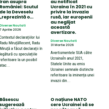
Iran asupra
au notificat
României: Scutul
Ucraina în 2021 cu
de la Deveselu
privire la invazia
„reprezintă o…
rusă, iar europenii
au neglijat
Diverse Noutati
această
7 Aprilie 2026
avertizare.
Contextul declarațiilor lui
Diverse Noutati
Radu MiruțăRecent, Radu
31 Martie 2026
Miruță a făcut declarații în
Avertismentele SUA către
legătură cu speculațiile
UcrainaÎn anul 2021,
referitoare la un posibil
Statele Unite au emis
atac...
Ucrainei semnale distincte
referitoare la iminența unei
invazii din...
Băsescu
O națiune NATO
sugerează
cere Ucrainei să se