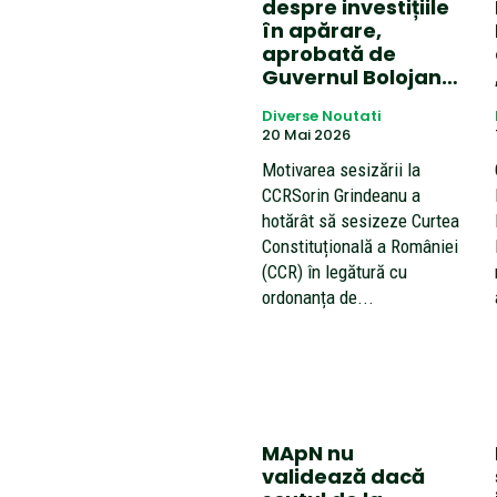
despre investițiile
în apărare,
aprobată de
Guvernul Bolojan…
Diverse Noutati
20 Mai 2026
Motivarea sesizării la
CCRSorin Grindeanu a
hotărât să sesizeze Curtea
Constituțională a României
(CCR) în legătură cu
ordonanța de...
MApN nu
validează dacă