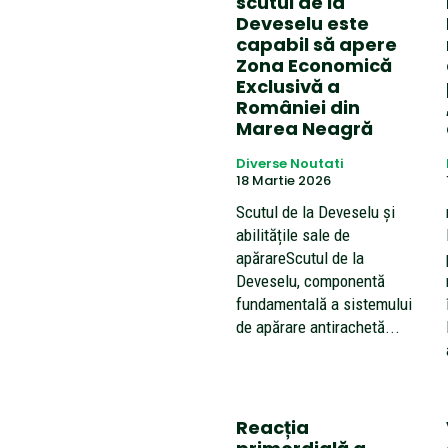
scutul de la
Deveselu este
capabil să apere
Zona Economică
Exclusivă a
României din
Marea Neagră
Diverse Noutati
18 Martie 2026
Scutul de la Deveselu și
abilitățile sale de
apărareScutul de la
Deveselu, componentă
fundamentală a sistemului
de apărare antirachetă...
Reacția