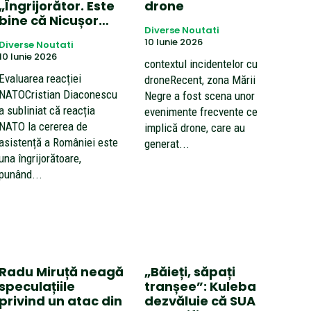
„Îngrijorător. Este
drone
bine că Nicușor…
Diverse Noutati
10 Iunie 2026
Diverse Noutati
10 Iunie 2026
contextul incidentelor cu
Evaluarea reacției
droneRecent, zona Mării
NATOCristian Diaconescu
Negre a fost scena unor
a subliniat că reacția
evenimente frecvente ce
NATO la cererea de
implică drone, care au
asistență a României este
generat...
una îngrijorătoare,
punând...
Radu Miruță neagă
„Băieți, săpați
speculațiile
tranșee”: Kuleba
privind un atac din
dezvăluie că SUA