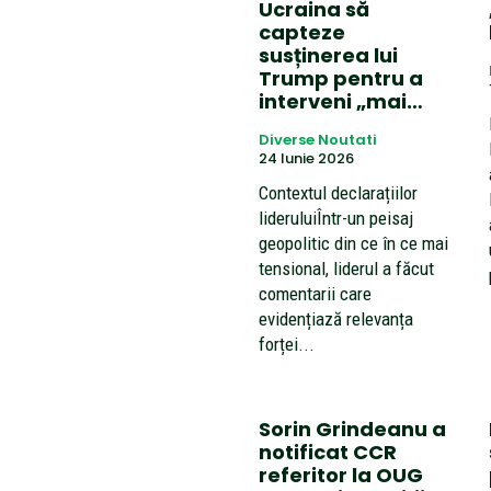
Ucraina să
capteze
susținerea lui
Trump pentru a
interveni „mai…
Diverse Noutati
24 Iunie 2026
Contextul declarațiilor
lideruluiÎntr-un peisaj
geopolitic din ce în ce mai
tensional, liderul a făcut
comentarii care
evidențiază relevanța
forței...
Sorin Grindeanu a
notificat CCR
referitor la OUG