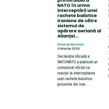
primordială a
NATO în urma
interceptării unei
rachete balistice
iraniene de către
sistemul de
apărare aeriană al
Alianței…
Diverse Noutati
4 Martie 2026
Declarația oficială a
NATONATO a publicat un
comunicat oficial ca
reacție la interceptarea
unei rachete balistice
provenite din Iran...