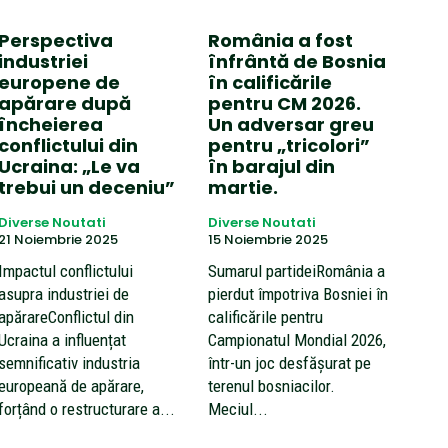
Perspectiva
România a fost
industriei
înfrântă de Bosnia
europene de
în calificările
apărare după
pentru CM 2026.
încheierea
Un adversar greu
conflictului din
pentru „tricolori”
Ucraina: „Le va
în barajul din
trebui un deceniu”
martie.
Diverse Noutati
Diverse Noutati
21 Noiembrie 2025
15 Noiembrie 2025
Impactul conflictului
Sumarul partideiRomânia a
asupra industriei de
pierdut împotriva Bosniei în
apărareConflictul din
calificările pentru
Ucraina a influențat
Campionatul Mondial 2026,
semnificativ industria
într-un joc desfășurat pe
europeană de apărare,
terenul bosniacilor.
forțând o restructurare a...
Meciul...