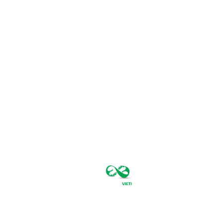
sâmbătă,
august 8,
2026
28
București
C