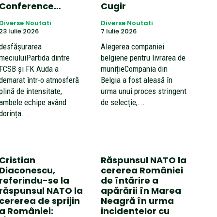
Conference…
Cugir
Diverse Noutati
Diverse Noutati
23 Iulie 2026
7 Iulie 2026
desfășurarea
Alegerea companiei
meciuluiPartida dintre
belgiene pentru livrarea de
FCSB și FK Auda a
munițieCompania din
demarat într-o atmosferă
Belgia a fost aleasă în
plină de intensitate,
urma unui proces stringent
ambele echipe având
de selecție,...
dorința...
Cristian
Răspunsul NATO la
Diaconescu,
cererea României
referindu-se la
de întărire a
răspunsul NATO la
apărării în Marea
cererea de sprijin
Neagră în urma
a României:
incidentelor cu