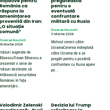
inițiative pentru
pregătească
România ca
pentru o
răspuns la
eventuală
amenințarea
confruntare
provenită din Iran:
militară cu Rusia
„O situație
Diverse Noutati
comună”
11 Martie 2026
Diverse Noutati
Motivul cererii către
16 Martie 2026
UcrainaCererea îndreptată
măsuri sugerate de
către Ucraina de a se
BăsescuTraian Băsescu a
pregăti pentru o posibilă
prezentat o serie de
confruntare cu Rusia apare
măsuri destinate să
pe...
întărească securitatea
României în fața
amenințării...
Volodimir Zelenski
Decizia lui Trump