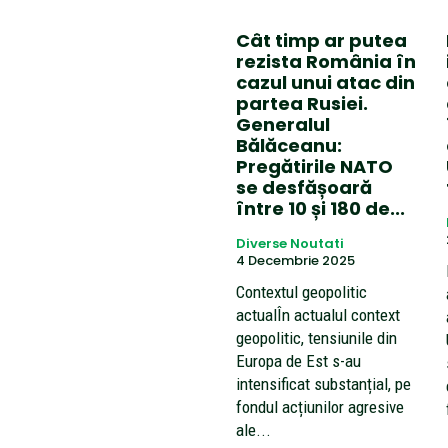
Cât timp ar putea
rezista România în
cazul unui atac din
partea Rusiei.
Generalul
Bălăceanu:
Pregătirile NATO
se desfășoară
între 10 și 180 de...
Diverse Noutati
4 Decembrie 2025
Contextul geopolitic
actualÎn actualul context
geopolitic, tensiunile din
Europa de Est s-au
intensificat substanțial, pe
fondul acțiunilor agresive
ale...