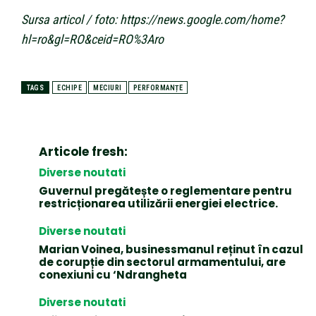
Sursa articol / foto: https://news.google.com/home?
hl=ro&gl=RO&ceid=RO%3Aro
TAGS
ECHIPE
MECIURI
PERFORMANȚE
Articole fresh:
Diverse noutati
Guvernul pregătește o reglementare pentru
restricționarea utilizării energiei electrice.
Diverse noutati
Marian Voinea, businessmanul reținut în cazul
de corupție din sectorul armamentului, are
conexiuni cu ‘Ndrangheta
Diverse noutati