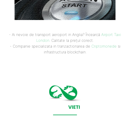
- Ai nevoie de transport aeroport in Anglia? Încearcă
Airport Taxi
London
. Calitate la prețul corect.
- Companie specializata in tranzactionarea de
Criptomonede
si
infrastructura blockchain.
CONTACT SALVEAZAVIETI.RO