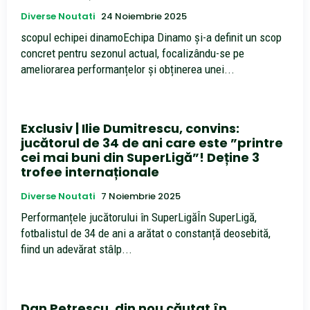
Diverse Noutati
24 Noiembrie 2025
scopul echipei dinamoEchipa Dinamo și-a definit un scop
concret pentru sezonul actual, focalizându-se pe
ameliorarea performanțelor și obținerea unei...
Exclusiv | Ilie Dumitrescu, convins:
jucătorul de 34 de ani care este ”printre
cei mai buni din SuperLigă”! Deține 3
trofee internaționale
Diverse Noutati
7 Noiembrie 2025
Performanțele jucătorului în SuperLigăÎn SuperLigă,
fotbalistul de 34 de ani a arătat o constanță deosebită,
fiind un adevărat stâlp...
Dan Petrescu, din nou căutat în