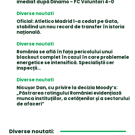
imediat după Dinamo – FC Voluntari 4-0
Diverse noutati
Oficial: Atletico Madrid l-a cedat pe Gata,
stabilind un nou record de transfer în istoria
națională.
Diverse noutati
România se află în fața pericolului unui
blackout complet în cazul în care problemele
energetice se intensifică. Specialiștii cer
inspecții…
Diverse noutati
Nicușor Dan, cu privire la decizia Moody’s:
„Păstrarea ratingului României evidențiază
munca instituțiilor, a cetățenilor și a sectorului
de afaceri”
Diverse noutati: