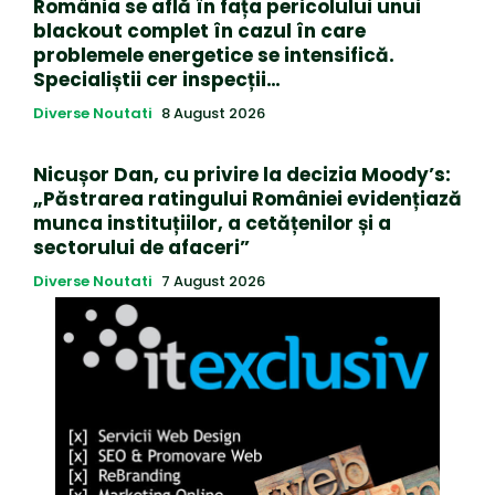
România se află în fața pericolului unui
blackout complet în cazul în care
problemele energetice se intensifică.
Specialiștii cer inspecții…
Diverse Noutati
8 August 2026
Nicușor Dan, cu privire la decizia Moody’s:
„Păstrarea ratingului României evidențiază
munca instituțiilor, a cetățenilor și a
sectorului de afaceri”
Diverse Noutati
7 August 2026