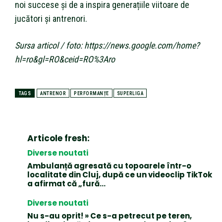
noi succese și de a inspira generațiile viitoare de
jucători și antrenori.
Sursa articol / foto: https://news.google.com/home?
hl=ro&gl=RO&ceid=RO%3Aro
TAGS
ANTRENOR
PERFORMANȚE
SUPERLIGA
Articole fresh:
Diverse noutati
Ambulanță agresată cu topoarele într-o
localitate din Cluj, după ce un videoclip TikTok
a afirmat că „fură…
Diverse noutati
Nu s-au oprit! » Ce s-a petrecut pe teren,