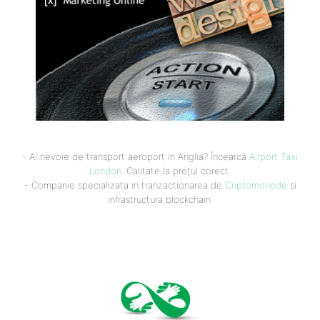
- Ai nevoie de transport aeroport in Anglia? Încearcă
Airport Taxi
London
. Calitate la prețul corect.
- Companie specializata in tranzactionarea de
Criptomonede
si
infrastructura blockchain.