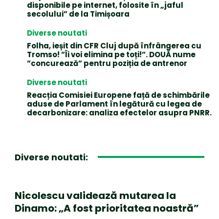
disponibile pe internet, folosite în „jaful
secolului” de la Timișoara
Diverse noutati
Folha, ieșit din CFR Cluj după înfrângerea cu
Tromso! ”Îi voi elimina pe toți!”. DOUĂ nume
”concurează” pentru poziția de antrenor
Diverse noutati
Reacția Comisiei Europene față de schimbările
aduse de Parlament în legătură cu legea de
decarbonizare: analiza efectelor asupra PNRR.
Diverse noutati:
Nicolescu validează mutarea la
Dinamo: „A fost prioritatea noastră”