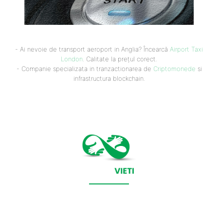
- Ai nevoie de transport aeroport in Anglia? Încearcă
Airport Taxi
London
. Calitate la prețul corect.
- Companie specializata in tranzactionarea de
Criptomonede
si
infrastructura blockchain.
CONTACT SALVEAZAVIETI.RO
POLITICA DE COOKIES (GDPR)