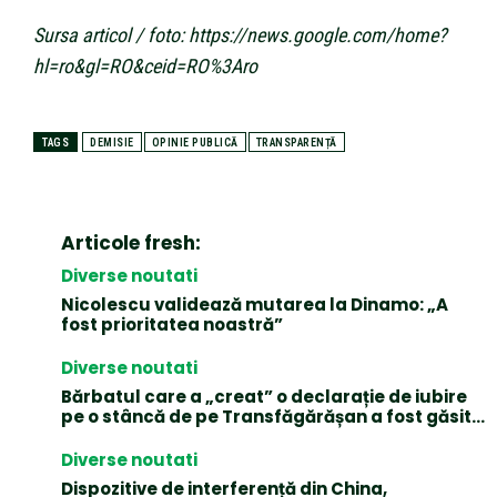
Sursa articol / foto: https://news.google.com/home?
hl=ro&gl=RO&ceid=RO%3Aro
TAGS
DEMISIE
OPINIE PUBLICĂ
TRANSPARENȚĂ
Articole fresh:
Diverse noutati
Nicolescu validează mutarea la Dinamo: „A
fost prioritatea noastră”
Diverse noutati
Bărbatul care a „creat” o declarație de iubire
pe o stâncă de pe Transfăgărășan a fost găsit…
Diverse noutati
Dispozitive de interferență din China,