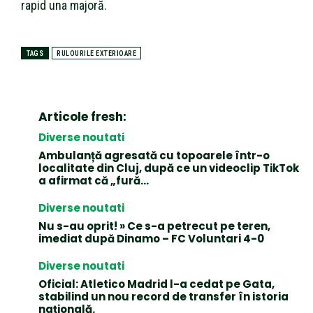
rapid una majoră.
TAGS
RULOURILE EXTERIOARE
Articole fresh:
Diverse noutati
Ambulanță agresată cu topoarele într-o
localitate din Cluj, după ce un videoclip TikTok
a afirmat că „fură…
Diverse noutati
Nu s-au oprit! » Ce s-a petrecut pe teren,
imediat după Dinamo – FC Voluntari 4-0
Diverse noutati
Oficial: Atletico Madrid l-a cedat pe Gata,
stabilind un nou record de transfer în istoria
națională.