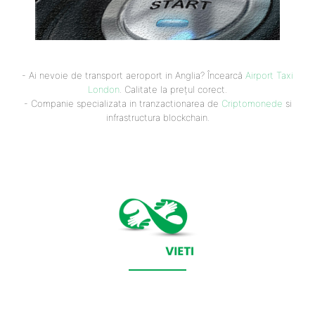
- Ai nevoie de transport aeroport in Anglia? Încearcă
Airport Taxi
London
. Calitate la prețul corect.
- Companie specializata in tranzactionarea de
Criptomonede
si
infrastructura blockchain.
CONTACT SALVEAZAVIETI.RO
POLITICA DE COOKIES (GDPR)