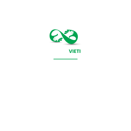
CONTACT SALVEAZAVIETI.RO
POLITICA DE COOKIES (GDPR)
POLITICĂ DE CONFIDENȚIALITATE
Salveazavieti.ro un site de știri / blog de noutăți, dedicat
diseminării de informații și actualități. Acesta oferă articole,
reportaje și analize pe teme diverse, de la evenimente curente
la subiecte specifice de interes. Este un spațiu digital pentru