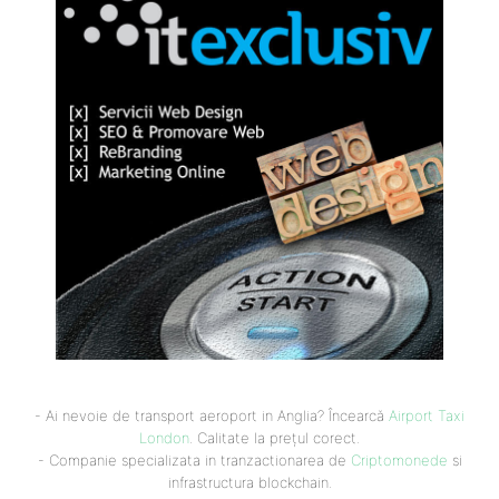
- Ai nevoie de transport aeroport in Anglia? Încearcă
Airport Taxi
London
. Calitate la prețul corect.
- Companie specializata in tranzactionarea de
Criptomonede
si
infrastructura blockchain.