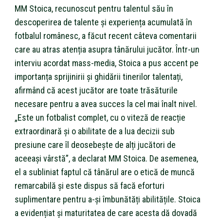
MM Stoica, recunoscut pentru talentul său în
descoperirea de talente și experiența acumulată în
fotbalul românesc, a făcut recent câteva comentarii
care au atras atenția asupra tânărului jucător. Într-un
interviu acordat mass-media, Stoica a pus accent pe
importanța sprijinirii și ghidării tinerilor talentați,
afirmând că acest jucător are toate trăsăturile
necesare pentru a avea succes la cel mai înalt nivel.
„Este un fotbalist complet, cu o viteză de reacție
extraordinară și o abilitate de a lua decizii sub
presiune care îl deosebește de alți jucători de
aceeași vârstă”, a declarat MM Stoica. De asemenea,
el a subliniat faptul că tânărul are o etică de muncă
remarcabilă și este dispus să facă eforturi
suplimentare pentru a-și îmbunătăți abilitățile. Stoica
a evidențiat și maturitatea de care acesta dă dovadă