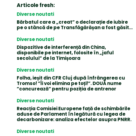
Articole fresh:
Diverse noutati
Bărbatul care a „creat” o declarație de iubire
pe o stâncă de pe Transfăgărășan a fost găsit…
Diverse noutati
Dispozitive de interferență din China,
disponibile pe internet, folosite în „jaful
secolului” de la Timișoara
Diverse noutati
Folha, ieșit din CFR Cluj după înfrângerea cu
Tromso! ”Îi voi elimina pe toți!”. DOUĂ nume
”concurează” pentru poziția de antrenor
Diverse noutati
Reacția Comisiei Europene față de schimbările
aduse de Parlament în legătură cu legea de
decarbonizare: analiza efectelor asupra PNRR.
Diverse noutati