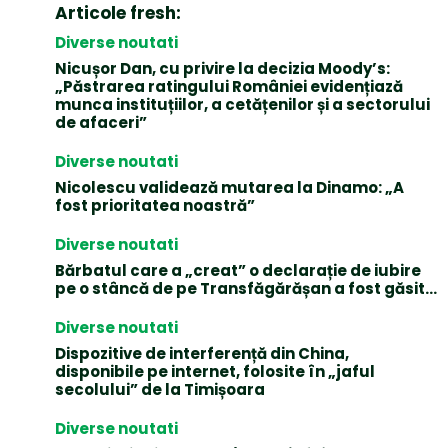
Articole fresh:
Diverse noutati
Nicușor Dan, cu privire la decizia Moody’s:
„Păstrarea ratingului României evidențiază
munca instituțiilor, a cetățenilor și a sectorului
de afaceri”
Diverse noutati
Nicolescu validează mutarea la Dinamo: „A
fost prioritatea noastră”
Diverse noutati
Bărbatul care a „creat” o declarație de iubire
pe o stâncă de pe Transfăgărășan a fost găsit…
Diverse noutati
Dispozitive de interferență din China,
disponibile pe internet, folosite în „jaful
secolului” de la Timișoara
Diverse noutati