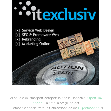
- Ai nevoie de transport aeroport in Anglia? Încearcă
Airport Taxi
London
. Calitate la prețul corect.
- Companie specializata in tranzactionarea de
Criptomonede
si