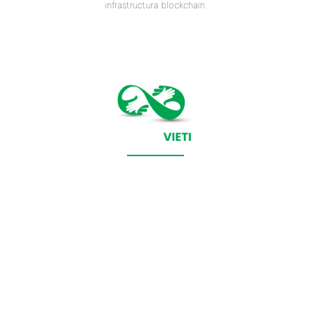
infrastructura blockchain.
CONTACT SALVEAZAVIETI.RO
POLITICA DE COOKIES (GDPR)
POLITICĂ DE CONFIDENȚIALITATE
Salveazavieti.ro un site de știri / blog de noutăți, dedicat
diseminării de informații și actualități. Acesta oferă articole,
reportaje și analize pe teme diverse, de la evenimente curente
la subiecte specifice de interes. Este un spațiu digital pentru