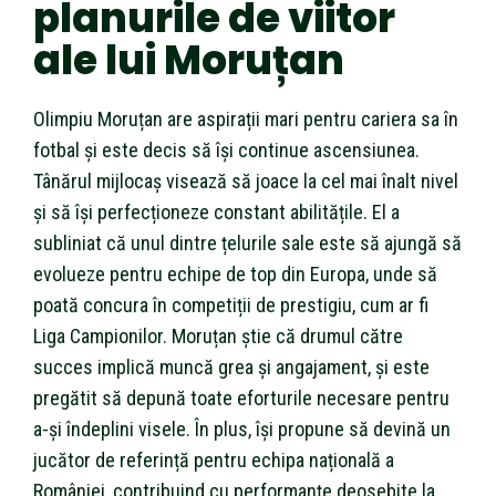
planurile de viitor
ale lui Moruțan
Olimpiu Moruțan are aspirații mari pentru cariera sa în
fotbal și este decis să își continue ascensiunea.
Tânărul mijlocaș visează să joace la cel mai înalt nivel
și să își perfecționeze constant abilitățile. El a
subliniat că unul dintre țelurile sale este să ajungă să
evolueze pentru echipe de top din Europa, unde să
poată concura în competiții de prestigiu, cum ar fi
Liga Campionilor. Moruțan știe că drumul către
succes implică muncă grea și angajament, și este
pregătit să depună toate eforturile necesare pentru
a-și îndeplini visele. În plus, își propune să devină un
jucător de referință pentru echipa națională a
României, contribuind cu performanțe deosebite la