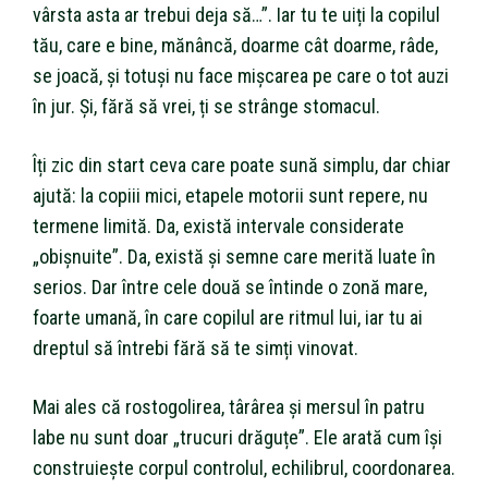
vârsta asta ar trebui deja să…”. Iar tu te uiți la copilul
tău, care e bine, mănâncă, doarme cât doarme, râde,
se joacă, și totuși nu face mișcarea pe care o tot auzi
în jur. Și, fără să vrei, ți se strânge stomacul.
Îți zic din start ceva care poate sună simplu, dar chiar
ajută: la copiii mici, etapele motorii sunt repere, nu
termene limită. Da, există intervale considerate
„obișnuite”. Da, există și semne care merită luate în
serios. Dar între cele două se întinde o zonă mare,
foarte umană, în care copilul are ritmul lui, iar tu ai
dreptul să întrebi fără să te simți vinovat.
Mai ales că rostogolirea, târârea și mersul în patru
labe nu sunt doar „trucuri drăguțe”. Ele arată cum își
construiește corpul controlul, echilibrul, coordonarea.