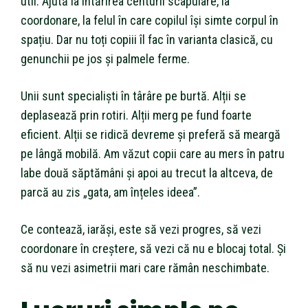
util. Ajută la întărirea centurii scapulare, la
coordonare, la felul în care copilul își simte corpul în
spațiu. Dar nu toți copiii îl fac în varianta clasică, cu
genunchii pe jos și palmele ferme.
Unii sunt specialiști în târâre pe burtă. Alții se
deplasează prin rotiri. Alții merg pe fund foarte
eficient. Alții se ridică devreme și preferă să meargă
pe lângă mobilă. Am văzut copii care au mers în patru
labe două săptămâni și apoi au trecut la altceva, de
parcă au zis „gata, am înțeles ideea”.
Ce contează, iarăși, este să vezi progres, să vezi
coordonare în creștere, să vezi că nu e blocaj total. Și
să nu vezi asimetrii mari care rămân neschimbate.