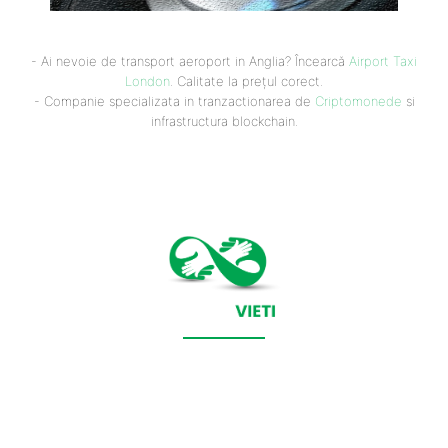
- Ai nevoie de transport aeroport in Anglia? Încearcă
Airport Taxi
London
. Calitate la prețul corect.
- Companie specializata in tranzactionarea de
Criptomonede
si
infrastructura blockchain.
CONTACT SALVEAZAVIETI.RO
POLITICA DE COOKIES (GDPR)
POLITICĂ DE CONFIDENȚIALITATE