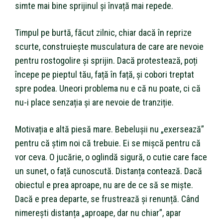
simte mai bine sprijinul și învață mai repede.
Timpul pe burtă, făcut zilnic, chiar dacă în reprize
scurte, construiește musculatura de care are nevoie
pentru rostogolire și sprijin. Dacă protestează, poți
începe pe pieptul tău, față în față, și cobori treptat
spre podea. Uneori problema nu e că nu poate, ci că
nu-i place senzația și are nevoie de tranziție.
Motivația e altă piesă mare. Bebelușii nu „exersează”
pentru că știm noi că trebuie. Ei se mișcă pentru că
vor ceva. O jucărie, o oglindă sigură, o cutie care face
un sunet, o față cunoscută. Distanța contează. Dacă
obiectul e prea aproape, nu are de ce să se miște.
Dacă e prea departe, se frustrează și renunță. Când
nimerești distanța „aproape, dar nu chiar”, apar