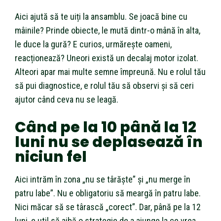
Aici ajută să te uiți la ansamblu. Se joacă bine cu
mâinile? Prinde obiecte, le mută dintr-o mână în alta,
le duce la gură? E curios, urmărește oameni,
reacționează? Uneori există un decalaj motor izolat.
Alteori apar mai multe semne împreună. Nu e rolul tău
să pui diagnostice, e rolul tău să observi și să ceri
ajutor când ceva nu se leagă.
Când pe la 10 până la 12
luni nu se deplasează în
niciun fel
Aici intrăm în zona „nu se târăște” și „nu merge în
patru labe”. Nu e obligatoriu să meargă în patru labe.
Nici măcar să se târască „corect”. Dar, până pe la 12
luni, e util să aibă o strategie de a ajunge la ce vrea,