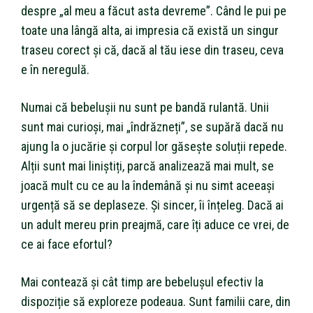
despre „al meu a făcut asta devreme”. Când le pui pe
toate una lângă alta, ai impresia că există un singur
traseu corect și că, dacă al tău iese din traseu, ceva
e în neregulă.
Numai că bebelușii nu sunt pe bandă rulantă. Unii
sunt mai curioși, mai „îndrăzneți”, se supără dacă nu
ajung la o jucărie și corpul lor găsește soluții repede.
Alții sunt mai liniștiți, parcă analizează mai mult, se
joacă mult cu ce au la îndemână și nu simt aceeași
urgență să se deplaseze. Și sincer, îi înțeleg. Dacă ai
un adult mereu prin preajmă, care îți aduce ce vrei, de
ce ai face efortul?
Mai contează și cât timp are bebelușul efectiv la
dispoziție să exploreze podeaua. Sunt familii care, din