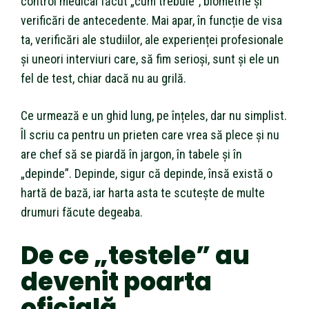
control medical făcut „cum trebuie”, biometrie și
verificări de antecedente. Mai apar, în funcție de visa
ta, verificări ale studiilor, ale experienței profesionale
și uneori interviuri care, să fim serioși, sunt și ele un
fel de test, chiar dacă nu au grilă.
Ce urmează e un ghid lung, pe înțeles, dar nu simplist.
Îl scriu ca pentru un prieten care vrea să plece și nu
are chef să se piardă în jargon, în tabele și în
„depinde”. Depinde, sigur că depinde, însă există o
hartă de bază, iar harta asta te scutește de multe
drumuri făcute degeaba.
De ce „testele” au
devenit poarta
oficială