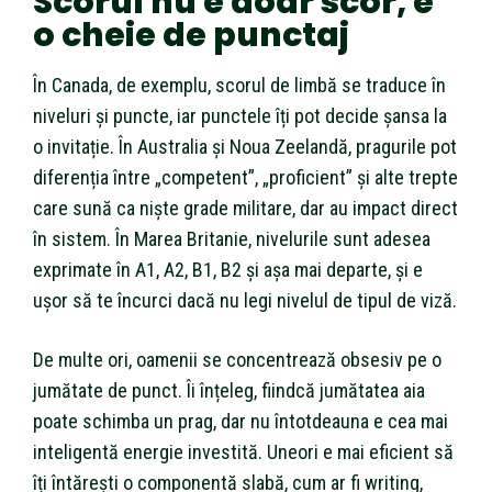
Scorul nu e doar scor, e
o cheie de punctaj
În Canada, de exemplu, scorul de limbă se traduce în
niveluri și puncte, iar punctele îți pot decide șansa la
o invitație. În Australia și Noua Zeelandă, pragurile pot
diferenția între „competent”, „proficient” și alte trepte
care sună ca niște grade militare, dar au impact direct
în sistem. În Marea Britanie, nivelurile sunt adesea
exprimate în A1, A2, B1, B2 și așa mai departe, și e
ușor să te încurci dacă nu legi nivelul de tipul de viză.
De multe ori, oamenii se concentrează obsesiv pe o
jumătate de punct. Îi înțeleg, fiindcă jumătatea aia
poate schimba un prag, dar nu întotdeauna e cea mai
inteligentă energie investită. Uneori e mai eficient să
îți întărești o componentă slabă, cum ar fi writing,