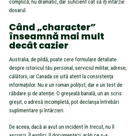
complică, nu dramatic, dar suficient cât să îți întârzie
dosarul.
Când „character”
înseamnă mai mult
decât cazier
Australia, de pildă, poate cere formulare detaliate
despre istoricul tău personal, serviciul militar, adrese,
călătorii, iar Canada se uită atent la consistența
informațiilor. Nu e un roman polițist, dar e un test de
răbdare și de atenție. O greșeală banală, un an scris
greșit, o adresă incompletă, pot declanșa întrebări
suplimentare și întârzieri.
De aceea, dacă ai avut un incident în trecut, nu îl
ascunzi. Îl explici, îl documentezi, arăți ce s-a