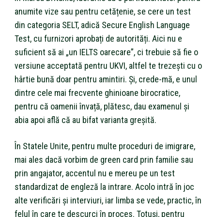
anumite vize sau pentru cetățenie, se cere un test
din categoria SELT, adică Secure English Language
Test, cu furnizori aprobați de autorități. Aici nu e
suficient să ai „un IELTS oarecare”, ci trebuie să fie o
versiune acceptată pentru UKVI, altfel te trezești cu o
hârtie bună doar pentru amintiri. Și, crede-mă, e unul
dintre cele mai frecvente ghinioane birocratice,
pentru că oamenii învață, plătesc, dau examenul și
abia apoi află că au bifat varianta greșită.
În Statele Unite, pentru multe proceduri de imigrare,
mai ales dacă vorbim de green card prin familie sau
prin angajator, accentul nu e mereu pe un test
standardizat de engleză la intrare. Acolo intră în joc
alte verificări și interviuri, iar limba se vede, practic, în
felul în care te descurci în proces. Totuși, pentru