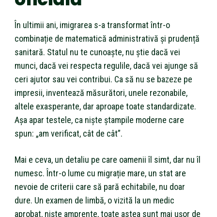
În ultimii ani, imigrarea s-a transformat într-o
combinație de matematică administrativă și prudență
sanitară. Statul nu te cunoaște, nu știe dacă vei
munci, dacă vei respecta regulile, dacă vei ajunge să
ceri ajutor sau vei contribui. Ca să nu se bazeze pe
impresii, inventează măsurători, unele rezonabile,
altele exasperante, dar aproape toate standardizate.
Așa apar testele, ca niște ștampile moderne care
spun: „am verificat, cât de cât”.
Mai e ceva, un detaliu pe care oamenii îl simt, dar nu îl
numesc. Într-o lume cu migrație mare, un stat are
nevoie de criterii care să pară echitabile, nu doar
dure. Un examen de limbă, o vizită la un medic
aprobat, niște amprente, toate astea sunt mai ușor de