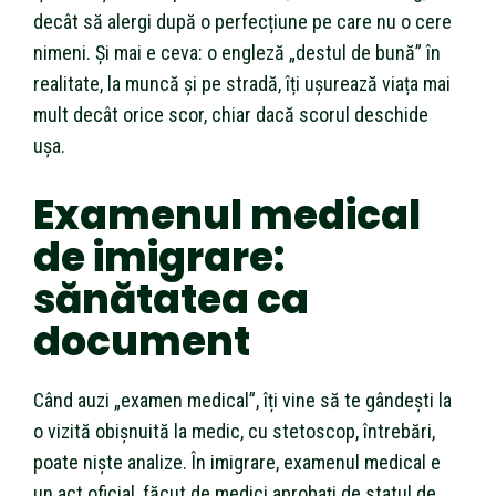
decât să alergi după o perfecțiune pe care nu o cere
nimeni. Și mai e ceva: o engleză „destul de bună” în
realitate, la muncă și pe stradă, îți ușurează viața mai
mult decât orice scor, chiar dacă scorul deschide
ușa.
Examenul medical
de imigrare:
sănătatea ca
document
Când auzi „examen medical”, îți vine să te gândești la
o vizită obișnuită la medic, cu stetoscop, întrebări,
poate niște analize. În imigrare, examenul medical e
un act oficial, făcut de medici aprobați de statul de