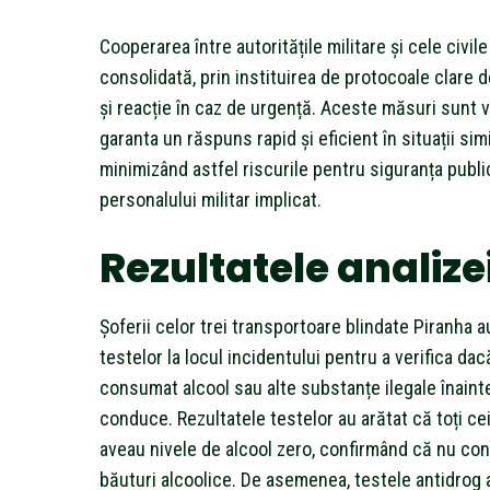
Cooperarea între autoritățile militare și cele civile
consolidată, prin instituirea de protocoale clare
și reacție în caz de urgență. Aceste măsuri sunt v
garanta un răspuns rapid și eficient în situații simi
minimizând astfel riscurile pentru siguranța public
personalului militar implicat.
Rezultatele analize
Șoferii celor trei transportoare blindate Piranha a
testelor la locul incidentului pentru a verifica dac
consumat alcool sau alte substanțe ilegale înaint
conduce. Rezultatele testelor au arătat că toți cei
aveau nivele de alcool zero, confirmând că nu c
băuturi alcoolice. De asemenea, testele antidrog 