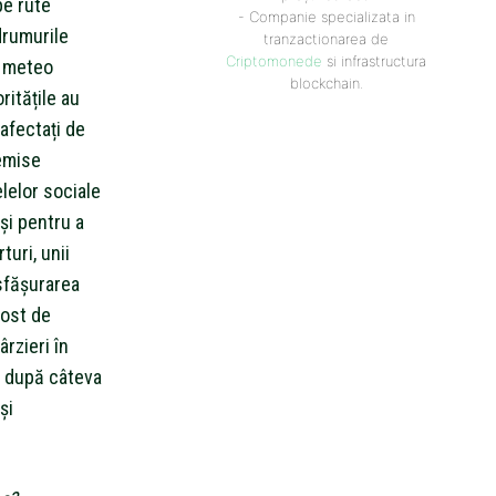
pe rute
- Companie specializata in
drumurile
tranzactionarea de
Criptomonede
si infrastructura
e meteo
blockchain.
ritățile au
 afectați de
emise
lelor sociale
și pentru a
uri, unii
esfășurarea
fost de
rzieri în
a după câteva
și