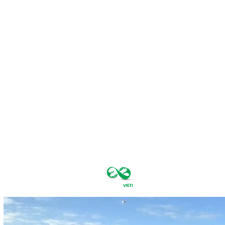
vineri, august
7, 2026
34.6
București
C