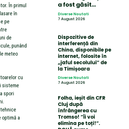
a fost găsit…
tor. În primul
lasare în
Diverse Noutati
7 August 2026
se pe
ntre
Dispozitive de
uni de
interferență din
icule, punând
China, disponibile pe
ile meteo
internet, folosite în
„jaful secolului” de
la Timișoara
rtoarelor cu
Diverse Noutati
7 August 2026
i sisteme
a spori
Folha, ieșit din CFR
ni.
Cluj după
 tehnice
înfrângerea cu
Tromso! ”Îi voi
e optimă a
elimina pe toți!”.