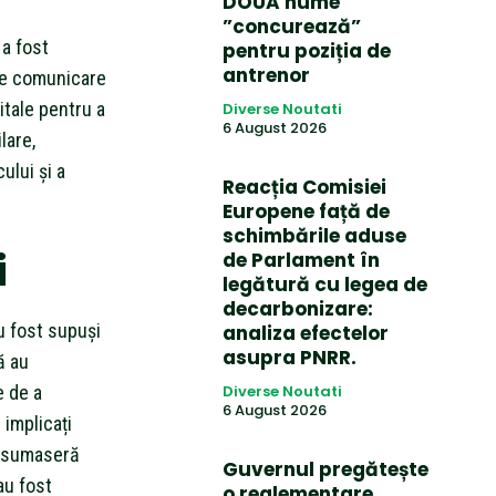
DOUĂ nume
”concurează”
 a fost
pentru poziția de
antrenor
 de comunicare
itale pentru a
Diverse Noutati
6 August 2026
lare,
ului și a
Reacția Comisiei
Europene față de
schimbările aduse
i
de Parlament în
legătură cu legea de
decarbonizare:
u fost supuși
analiza efectelor
asupra PNRR.
ă au
e de a
Diverse Noutati
6 August 2026
 implicați
onsumaseră
Guvernul pregătește
au fost
o reglementare