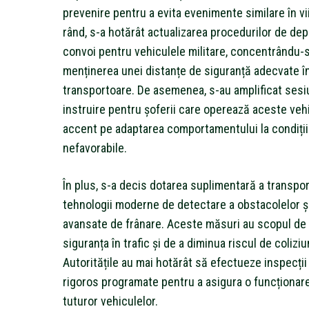
prevenire pentru a evita evenimente similare în vii
rând, s-a hotărât actualizarea procedurilor de dep
convoi pentru vehiculele militare, concentrându-
menținerea unei distanțe de siguranță adecvate î
transportoare. De asemenea, s-au amplificat sesi
instruire pentru șoferii care operează aceste veh
accent pe adaptarea comportamentului la condiți
nefavorabile.
În plus, s-a decis dotarea suplimentară a transpo
tehnologii moderne de detectare a obstacolelor ș
avansate de frânare. Aceste măsuri au scopul de 
siguranța în trafic și de a diminua riscul de coliziu
Autoritățile au mai hotărât să efectueze inspecții
rigoros programate pentru a asigura o funcționar
tuturor vehiculelor.