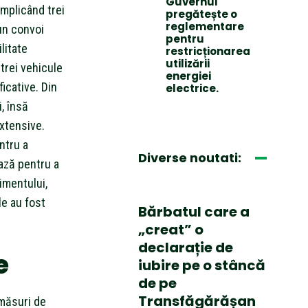
Guvernul
implicând trei
pregătește o
reglementare
un convoi
pentru
litate
restricționarea
utilizării
trei vehicule
energiei
icative. Din
electrice.
i, însă
extensive.
ntru a
Diverse noutati:
ează pentru a
nimentului,
le au fost
Bărbatul care a
.
„creat” o
declarație de
e
iubire pe o stâncă
de pe
Transfăgărășan
 măsuri de