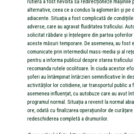
rutieră a fost nevoită să redirecționeze mașinile 
alternative, ceea ce a condus la aglomerări și pe 
adiacente. Situația a fost complicată de condițiil
adverse, care au agravat fluiditatea traficului. Auto
solicitat răbdare și înțelegere din partea șoferilor
aceste măsuri temporare. De asemenea, au fost 
comunicate prin intermediul mass-media și al rețe
pentru a informa publicul despre starea traficului 
recomanda rutele ocolitoare. În ciuda acestor efort
șoferi au întâmpinat întârzieri semnificative în d
activităților lor cotidiene, iar transportul public a 
asemenea influențat, cu autobuze care au avut întâ
programul normal. Situația a revenit la normal abi
ore, odată cu finalizarea operațiunilor de curățare 
redeschiderea completă a drumurilor.