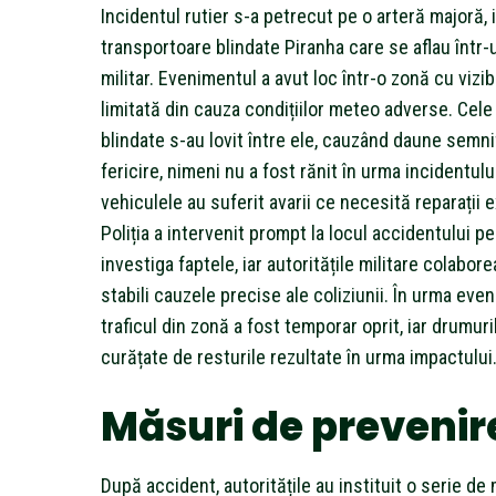
Incidentul rutier s-a petrecut pe o arteră majoră, 
transportoare blindate Piranha care se aflau într-
militar. Evenimentul a avut loc într-o zonă cu vizibi
limitată din cauza condițiilor meteo adverse. Cele 
blindate s-au lovit între ele, cauzând daune semnif
fericire, nimeni nu a fost rănit în urma incidentulu
vehiculele au suferit avarii ce necesită reparații 
Poliția a intervenit prompt la locul accidentului pe
investiga faptele, iar autoritățile militare colabor
stabili cauzele precise ale coliziunii. În urma eve
traficul din zonă a fost temporar oprit, iar drumuri
curățate de resturile rezultate în urma impactului
Măsuri de prevenir
După accident, autoritățile au instituit o serie de