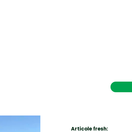
CONTACT SALVEAZAVIETI.RO
POLITICA DE COOKIES (GDPR)
POLITICĂ DE CONFIDENȚIALITATE
Afaceri si Industrii
Cultura
Diverse noutati
Home & Deco
Contac
Sanatate / Hobby
Tech
Articole fresh: