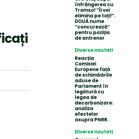
înfrângerea cu
Tromso! ”Îi voi
elimina pe toți!”.
DOUĂ nume
”concurează”
pentru poziția
ficați
de antrenor
Diverse noutati
Reacția
Comisiei
Europene față
de schimbările
aduse de
Parlament în
legătură cu
legea de
decarbonizare:
analiza
efectelor
asupra PNRR.
Diverse noutati