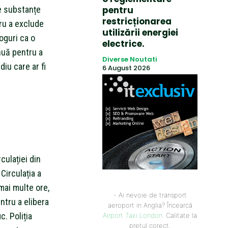
de substanțe
pentru
restricționarea
tru a exclude
utilizării energiei
oguri ca o
electrice.
nuă pentru a
Diverse Noutati
iu care ar fi
6 August 2026
culației din
Circulația a
mai multe ore,
- Ai nevoie de transport
ntru a elibera
aeroport in Anglia? Încearcă
c. Poliția
Airport Taxi London
. Calitate la
prețul corect.