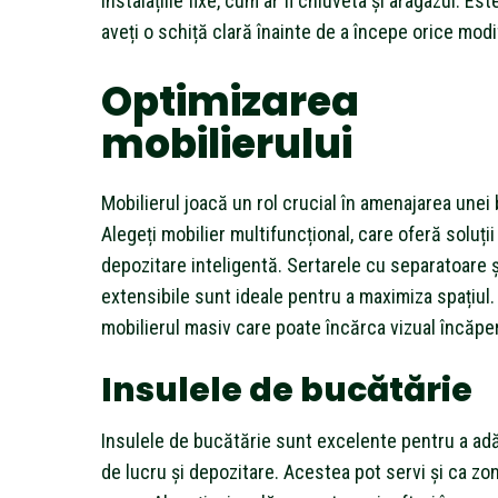
instalațiile fixe, cum ar fi chiuveta și aragazul. Es
aveți o schiță clară înainte de a începe orice modi
Optimizarea
mobilierului
Mobilierul joacă un rol crucial în amenajarea unei 
Alegeți mobilier multifuncțional, care oferă soluții
depozitare inteligentă. Sertarele cu separatoare și
extensibile sunt ideale pentru a maximiza spațiul. 
mobilierul masiv care poate încărca vizual încăpe
Insulele de bucătărie
Insulele de bucătărie sunt excelente pentru a ad
de lucru și depozitare. Acestea pot servi și ca zo