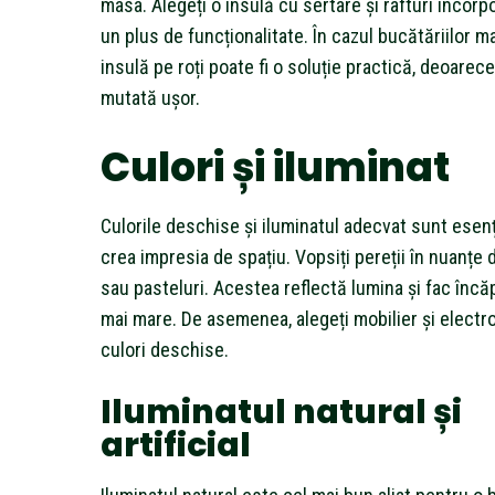
masa. Alegeți o insulă cu sertare și rafturi încorp
un plus de funcționalitate. În cazul bucătăriilor ma
insulă pe roți poate fi o soluție practică, deoarece
mutată ușor.
Culori și iluminat
Culorile deschise și iluminatul adecvat sunt esenț
crea impresia de spațiu. Vopsiți pereții în nuanțe 
sau pasteluri. Acestea reflectă lumina și fac înc
mai mare. De asemenea, alegeți mobilier și electr
culori deschise.
Iluminatul natural și
artificial