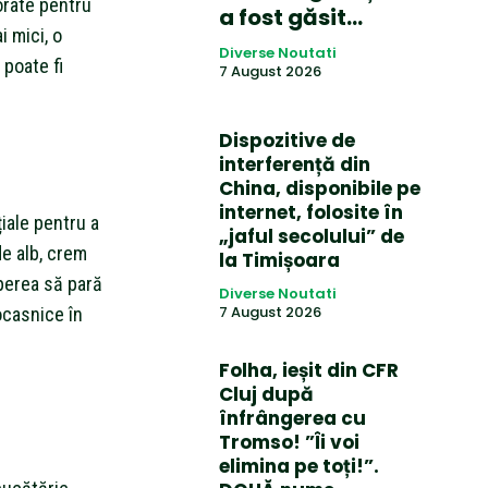
orate pentru
a fost găsit…
i mici, o
Diverse Noutati
 poate fi
7 August 2026
Dispozitive de
interferență din
China, disponibile pe
internet, folosite în
iale pentru a
„jaful secolului” de
de alb, crem
la Timișoara
ăperea să pară
Diverse Noutati
7 August 2026
ocasnice în
Folha, ieșit din CFR
Cluj după
înfrângerea cu
Tromso! ”Îi voi
elimina pe toți!”.