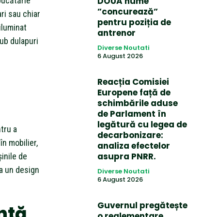
DOUĂ nume
bucătărie
”concurează”
ri sau chiar
pentru poziția de
 iluminat
antrenor
sub dulapuri
Diverse Noutati
6 August 2026
Reacția Comisiei
Europene față de
schimbările aduse
de Parlament în
legătură cu legea de
tru a
decarbonizare:
n mobilier,
analiza efectelor
asupra PNRR.
șinile de
la un design
Diverse Noutati
6 August 2026
Guvernul pregătește
ntă
o reglementare