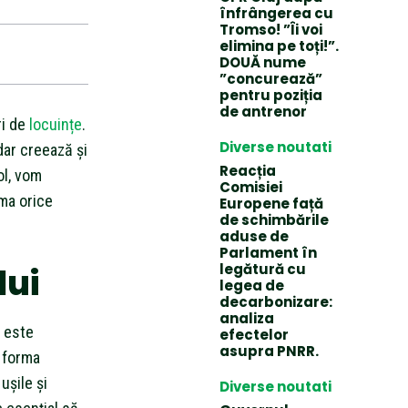
înfrângerea cu
Tromso! ”Îi voi
elimina pe toți!”.
DOUĂ nume
”concurează”
pentru poziția
de antrenor
ri de
locuințe
.
Diverse noutati
dar creează și
Reacția
ol, vom
Comisiei
rma orice
Europene față
de schimbările
aduse de
Parlament în
legătură cu
lui
legea de
decarbonizare:
analiza
e este
efectelor
asupra PNRR.
i forma
ușile și
Diverse noutati