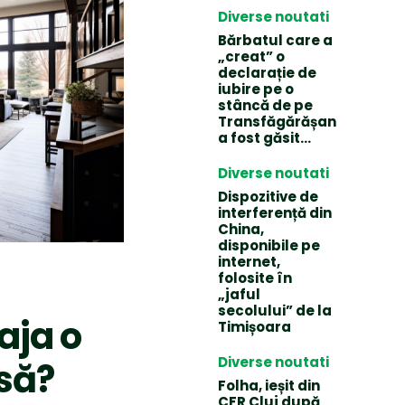
Diverse noutati
Bărbatul care a
„creat” o
declarație de
iubire pe o
stâncă de pe
Transfăgărășan
a fost găsit…
Diverse noutati
Dispozitive de
interferență din
China,
disponibile pe
internet,
folosite în
„jaful
secolului” de la
ja o
Timișoara
Diverse noutati
să?
Folha, ieșit din
CFR Cluj după