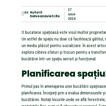
27
de
Autorii
iunie
Salveazavieti.ro
2024
O bucatarie spațioasă este visul multor proprieta
Un astfel de spațiu nu doar că facilitează gătitul, 
un mediu plăcut pentru socializare. În acest artic
explora câteva sfaturi și trucuri pentru a transfo
bucătărie într-un spațiu aerisit și funcțional.
Planificarea spațiu
Primul pas în amenajarea unei bucătării spațioas
planificarea. Începeți prin a evalua dimensiunile ș
bucătăriei. Notați locurile unde se află ferestrele, 