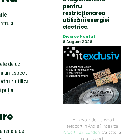
pentru
restricționarea
ărie
utilizării energiei
entru a
electrice.
Diverse Noutati
6 August 2026
tele de uz
 la un aspect
ntru a utiliza
i puțin
are
- Ai nevoie de transport
aeroport in Anglia? Încearcă
ensilele de
Airport Taxi London
. Calitate la
prețul corect.
și