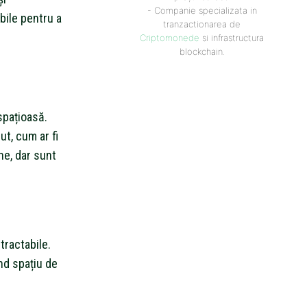
- Companie specializata in
bile pentru a
tranzactionarea de
Criptomonede
si infrastructura
blockchain.
spațioasă.
ut, cum ar fi
ne, dar sunt
tractabile.
nd spațiu de