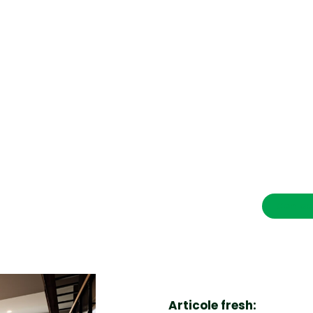
CONTACT SALVEAZAVIETI.RO
POLITICA DE COOKIES (GDPR)
POLITICĂ DE CONFIDENȚIALITATE
Afaceri si Industrii
Cultura
Diverse noutati
Home & Deco
Contac
Sanatate / Hobby
Tech
Articole fresh: