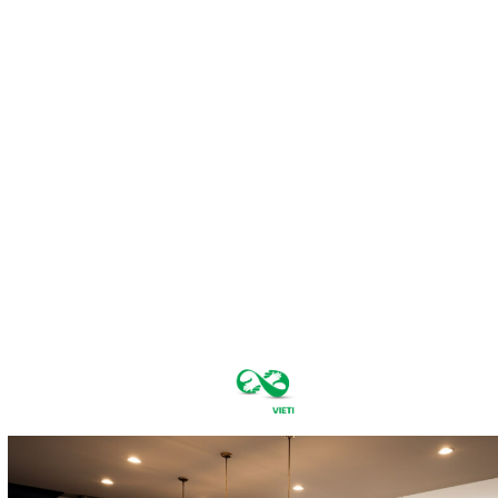
vineri, august
7, 2026
34.6
București
C