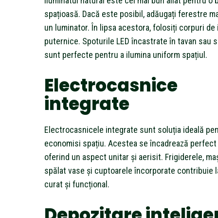
Iluminatul natural este cel mai bun aliat pentru o 
spațioasă. Dacă este posibil, adăugați ferestre ma
un luminator. În lipsa acestora, folosiți corpuri de
puternice. Spoturile LED încastrate în tavan sau 
sunt perfecte pentru a ilumina uniform spațiul.
Electrocasnice
integrate
Electrocasnicele integrate sunt soluția ideală pen
economisi spațiu. Acestea se încadrează perfect î
oferind un aspect unitar și aerisit. Frigiderele, ma
spălat vase și cuptoarele încorporate contribuie 
curat și funcțional.
Depozitare intelige