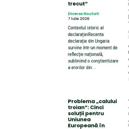
trecut”
Diverse Noutati
7 Iulie 2026
Contextul istoric al
declarațieiRecenta
declarație din Ungaria
survine într-un moment de
reflecție națională,
subliniind o conștientizare
a erorilor din...
Problema „calului
troian”: Cinci
soluții pentru
Uniunea
Europeană în