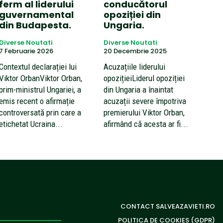
ferm al liderului
conducătorul
guvernamental
opoziției din
din Budapesta.
Ungaria.
Diverse Noutati
Diverse Noutati
7 Februarie 2026
20 Decembrie 2025
Contextul declarației lui
Acuzațiile liderului
Viktor OrbanViktor Orban,
opozițieiLiderul opoziției
prim-ministrul Ungariei, a
din Ungaria a înaintat
emis recent o afirmație
acuzații severe împotriva
controversată prin care a
premierului Viktor Orban,
etichetat Ucraina...
afirmând că acesta ar fi...
CONTACT SALVEAZAVIETI.RO
POLITICA DE COOKIES (GDPR)