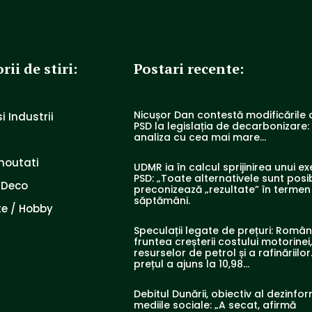
rii de stiri:
Postari recente:
Nicușor Dan contestă modificările
i Industrii
PSD la legislația de decarbonizare:
analiza cu cea mai mare…
noutati
UDMR ia în calcul sprijinirea unui ex
PSD: „Toate alternativele sunt posib
 Deco
preconizează „rezultate” în terme
săptămâni.
e / Hobby
Speculații legate de prețuri: Români
fruntea creșterii costului motorinei
resurselor de petrol și a rafinăriilor.
prețul a ajuns la 10,98...
Debitul Dunării, obiectiv al dezinfor
mediile sociale: „A secat, afirmă