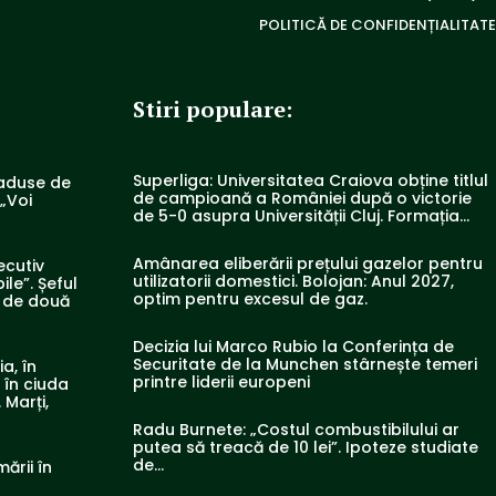
POLITICĂ DE CONFIDENȚIALITATE
Stiri populare:
Superliga: Universitatea Craiova obține titlul
 aduse de
de campioană a României după o victorie
 „Voi
de 5-0 asupra Universității Cluj. Formația…
Amânarea eliberării prețului gazelor pentru
ecutiv
utilizatorii domestici. Bolojan: Anul 2027,
ile”. Șeful
optim pentru excesul de gaz.
n de două
Decizia lui Marco Rubio la Conferința de
Securitate de la Munchen stârnește temeri
a, în
printre liderii europeni
, în ciuda
 Marți,
Radu Burnete: „Costul combustibilului ar
putea să treacă de 10 lei”. Ipoteze studiate
de…
mării în