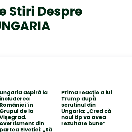
e Stiri Despre
UNGARIA
Ungaria aspiră la
Prima reacție a lui
includerea
Trump după
României în
scrutinul din
Grupul de la
Ungaria: „Cred că
Vișegrad.
noul tip va avea
Avertisment din
rezultate bune”
partea Elveției: „Să