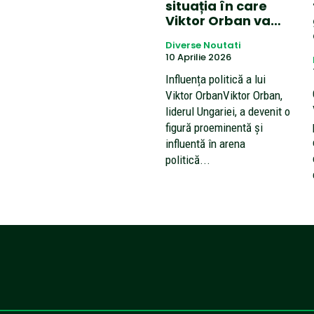
situația în care
Viktor Orban va…
Diverse Noutati
10 Aprilie 2026
Influența politică a lui
Viktor OrbanViktor Orban,
liderul Ungariei, a devenit o
figură proeminentă și
influentă în arena
politică...