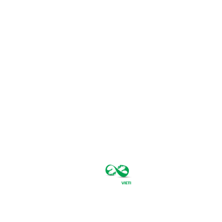
vineri, august
7, 2026
34.7
București
C