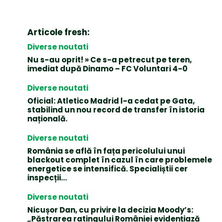
Articole fresh:
Diverse noutati
Nu s-au oprit! » Ce s-a petrecut pe teren,
imediat după Dinamo – FC Voluntari 4-0
Diverse noutati
Oficial: Atletico Madrid l-a cedat pe Gata,
stabilind un nou record de transfer în istoria
națională.
Diverse noutati
România se află în fața pericolului unui
blackout complet în cazul în care problemele
energetice se intensifică. Specialiștii cer
inspecții…
Diverse noutati
Nicușor Dan, cu privire la decizia Moody’s:
„Păstrarea ratingului României evidențiază