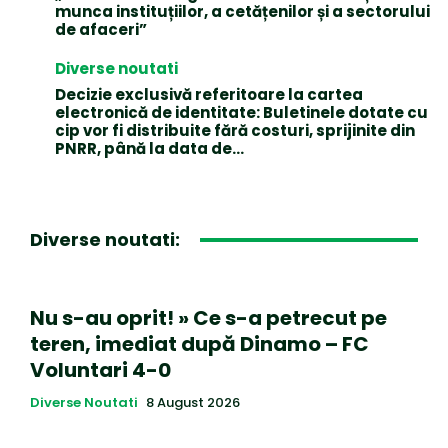
munca instituțiilor, a cetățenilor și a sectorului
de afaceri”
Diverse noutati
Decizie exclusivă referitoare la cartea
electronică de identitate: Buletinele dotate cu
cip vor fi distribuite fără costuri, sprijinite din
PNRR, până la data de...
Diverse noutati:
Nu s-au oprit! » Ce s-a petrecut pe
teren, imediat după Dinamo – FC
Voluntari 4-0
Diverse Noutati
8 August 2026