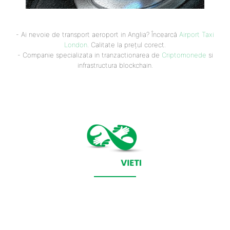
- Ai nevoie de transport aeroport in Anglia? Încearcă
Airport Taxi
London
. Calitate la prețul corect.
- Companie specializata in tranzactionarea de
Criptomonede
si
infrastructura blockchain.
CONTACT SALVEAZAVIETI.RO
POLITICA DE COOKIES (GDPR)
POLITICĂ DE CONFIDENȚIALITATE