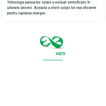
Tehnologia panourilor solare a evoluat semnificativ în
ultimele decenii. Aceasta a oferit soluții tot mai eficiente
pentru captarea energiei...
CONTACT SALVEAZAVIETI.RO
POLITICA DE COOKIES (GDPR)
POLITICĂ DE CONFIDENȚIALITATE
Salveazavieti.ro un site de știri / blog de noutăți, dedicat
diseminării de informații și actualități. Acesta oferă articole,