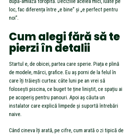
după-amiază toropită. Deciziile acelea mici, luate pe
loc, fac diferența între „e bine” și „e perfect pentru
noi”.
Cum alegi fără să te
pierzi în detalii
Startul e, de obicei, partea care sperie. Piața e plină
de modele, mărci, grafice. Eu aș porni de la felul în
care îți trăiești curtea: câte luni pe an vrei să
folosești piscina, ce buget te ține liniștit, ce spațiu ai
pe acoperiș pentru panouri. Apoi aș căuta un
instalator care explică limpede și suportă întrebări
naive.
Când cineva îți arată, pe cifre, cum arată o zi tipică de