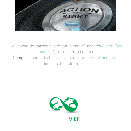
- Ai nevoie de transport aeroport in Anglia? Încearcă
Airport Taxi
London
. Calitate la prețul corect.
- Companie specializata in tranzactionarea de
Criptomonede
si
infrastructura blockchain.