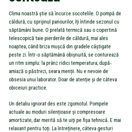
Clima noastră știe să încurce socotelile. O pompă de
căldură, cu sprijinul panourilor, îți întinde sezonul cu
săptămâni bune. O prelată termică sau o copertină
telescopică taie pierderile de căldură, mai ales
noaptea, când briza mușcă din gradele câștigate
peste zi. Într-o săptămână obișnuită, se conturează
un ritm simplu: la prânz ridici temperatura, după-
amiază o păstrezi, seara menții. Nu e nevoie de
obsesia unui laborator. Doar de atenție și de câteva
obiceiuri practice.
Un detaliu ignorat des este zgomotul. Pompele
actuale au moduri silențioase și compresoare
amortizate, dar merită să te uiți pe fișa tehnică. E mai
relaxant pentru toți. La întreținere, câteva gesturi