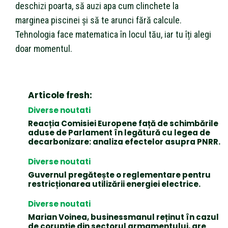
deschizi poarta, să auzi apa cum clinchete la
marginea piscinei și să te arunci fără calcule.
Tehnologia face matematica în locul tău, iar tu îți alegi
doar momentul.
Articole fresh:
Diverse noutati
Reacția Comisiei Europene față de schimbările
aduse de Parlament în legătură cu legea de
decarbonizare: analiza efectelor asupra PNRR.
Diverse noutati
Guvernul pregătește o reglementare pentru
restricționarea utilizării energiei electrice.
Diverse noutati
Marian Voinea, businessmanul reținut în cazul
de corupție din sectorul armamentului, are