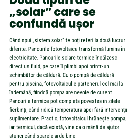
Două tipuri de
„solar” care se
confundă ușor
Când spui „sistem solar” te poți referi la două lucruri
diferite. Panourile fotovoltaice transformă lumina în
electricitate. Panourile solare termice încălzesc
direct un fluid, pe care îl plimbi apoi printr-un
schimbător de căldură. Cu o pompă de căldură
pentru piscină, fotovoltaicul e partenerul cel mai la
îndemână, fiindcă pompa are nevoie de curent.
Panourile termice pot completa povestea în zilele
fierbinți, când ridică temperatura apei fără intervenții
suplimentare. Practic, fotovoltaicul hrănește pompa,
iar termicul, dacă există, vine ca o mână de ajutor
atunci când soarele arde bine.