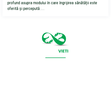
profund asupra modului în care îngrijirea sănătății este
oferită și percepută....
CONTACT SALVEAZAVIETI.RO
POLITICA DE COOKIES (GDPR)
POLITICĂ DE CONFIDENȚIALITATE
Salveazavieti.ro un site de știri / blog de noutăți, dedicat
diseminării de informații și actualități. Acesta oferă articole,
reportaje și analize pe teme diverse, de la evenimente curente