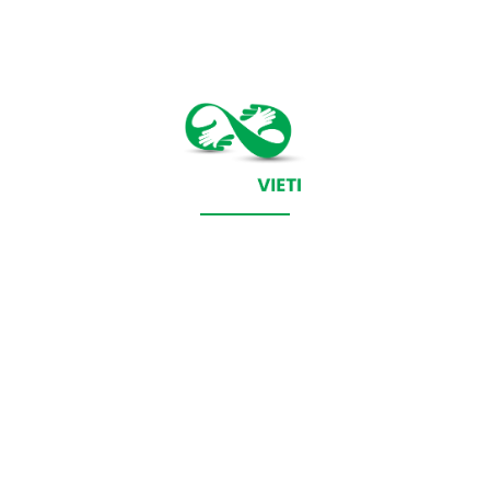
CONTACT SALVEAZAVIETI.RO
POLITICA DE COOKIES (GDPR)
POLITICĂ DE CONFIDENȚIALITATE
Salveazavieti.ro un site de știri / blog de noutăți, dedicat
diseminării de informații și actualități. Acesta oferă articole,
reportaje și analize pe teme diverse, de la evenimente curente
la subiecte specifice de interes. Este un spațiu digital pentru
informare și educație. Contactati-ne oricand la adresa: