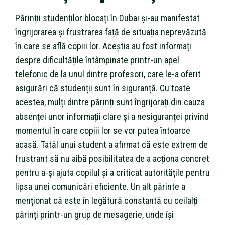
Părinții studenților blocați în Dubai și-au manifestat
îngrijorarea și frustrarea față de situația neprevăzută
în care se află copiii lor. Aceștia au fost informați
despre dificultățile întâmpinate printr-un apel
telefonic de la unul dintre profesori, care le-a oferit
asigurări că studenții sunt în siguranță. Cu toate
acestea, mulți dintre părinți sunt îngrijorați din cauza
absenței unor informații clare și a nesiguranței privind
momentul în care copiii lor se vor putea întoarce
acasă. Tatăl unui student a afirmat că este extrem de
frustrant să nu aibă posibilitatea de a acționa concret
pentru a-și ajuta copilul și a criticat autoritățile pentru
lipsa unei comunicări eficiente. Un alt părinte a
menționat că este în legătură constantă cu ceilalți
părinți printr-un grup de mesagerie, unde își