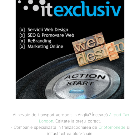
- Ai nevoie de transport aeroport in Anglia? Încearcă
Airport Taxi
London
. Calitate la prețul corect.
- Companie specializata in tranzactionarea de
Criptomonede
si
infrastructura blockchain.