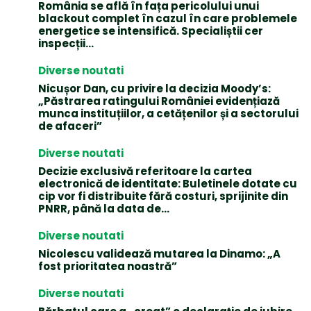
România se află în fața pericolului unui
blackout complet în cazul în care problemele
energetice se intensifică. Specialiștii cer
inspecții…
Diverse noutati
Nicușor Dan, cu privire la decizia Moody’s:
„Păstrarea ratingului României evidențiază
munca instituțiilor, a cetățenilor și a sectorului
de afaceri”
Diverse noutati
Decizie exclusivă referitoare la cartea
electronică de identitate: Buletinele dotate cu
cip vor fi distribuite fără costuri, sprijinite din
PNRR, până la data de...
Diverse noutati
Nicolescu validează mutarea la Dinamo: „A
fost prioritatea noastră”
Diverse noutati