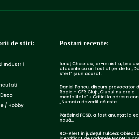
rii de stiri:
Postari recente:
Ionuț Chesnoiu, ex-ministru, ține a
i Industrii
afacerile cu un fost ofițer de la „Do
sfert” și un acuzat.
noutati
Daniel Pancu, discurs provocator 
Rapid – CFR Cluj: „Clubul nu are o
 Deco
mentalitate” » Critici la adresa con
„Numai a dovedit că este...
e / Hobby
Părăsind FCSB, a fost anunțat la e
nouă…
RO-Alert în județul Tulcea: Obiect 
identificat de radarele MApN în ap