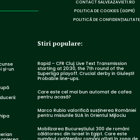
CONTACT SALVEAZAVIETI.RO
POLITICA DE COOKIES (GDPR)
POLITICĂ DE CONFIDENȚIALITATE
Stiri populare:
Rapid – CFR Cluj: Live Text Transmission
scunse
starting at 20:30, the 7th round of the
i și-un
Superliga playoff. Crucial derby in Giulești!
Probable line-ups.
după
Care este cel mai bun automat de cafea
pentru acasă?
ducerii:
Marco Rubio valorifică susținerea României
pentru misiunile SUA în Orientul Mijlociu
chipa
Mobilizarea Bucureștiului: 300 de români
călătoresc din Israel în Egipt. Care este
aerian
numărul cetățenilor români aflați în zona de
ropierea