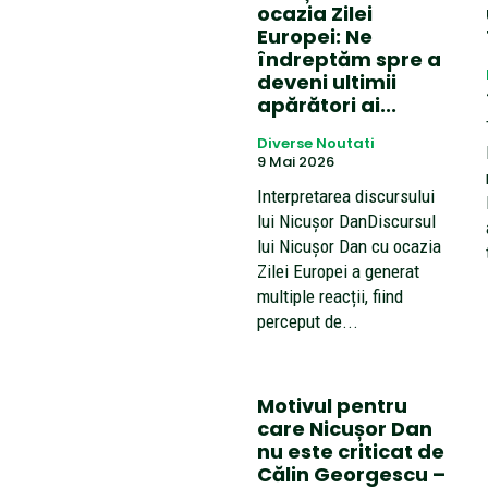
ocazia Zilei
Europei: Ne
îndreptăm spre a
deveni ultimii
apărători ai...
Diverse Noutati
9 Mai 2026
Interpretarea discursului
lui Nicușor DanDiscursul
lui Nicușor Dan cu ocazia
Zilei Europei a generat
multiple reacții, fiind
perceput de...
Motivul pentru
care Nicușor Dan
nu este criticat de
Călin Georgescu –