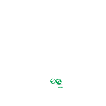
miercuri,
august 5,
2026
27.7
București
C