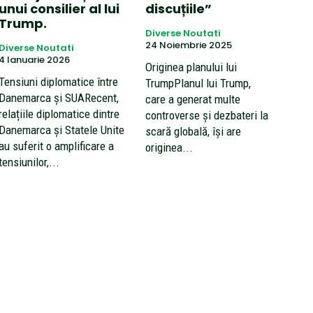
unui consilier al lui
discuțiile”
Trump.
Diverse Noutati
24 Noiembrie 2025
Diverse Noutati
4 Ianuarie 2026
Originea planului lui
Tensiuni diplomatice între
TrumpPlanul lui Trump,
Danemarca și SUARecent,
care a generat multe
relațiile diplomatice dintre
controverse și dezbateri la
Danemarca și Statele Unite
scară globală, își are
au suferit o amplificare a
originea...
tensiunilor,...