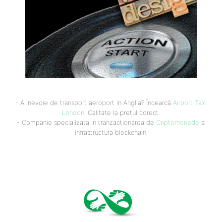
- Ai nevoie de transport aeroport in Anglia? Încearcă
Airport Taxi
London
. Calitate la prețul corect.
- Companie specializata in tranzactionarea de
Criptomonede
si
infrastructura blockchain.