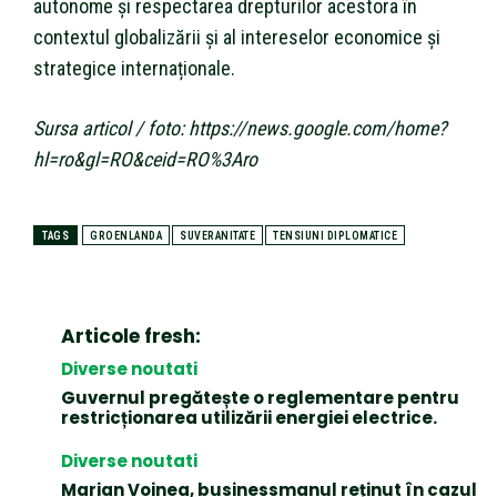
autonome și respectarea drepturilor acestora în
contextul globalizării și al intereselor economice și
strategice internaționale.
Sursa articol / foto: https://news.google.com/home?
hl=ro&gl=RO&ceid=RO%3Aro
TAGS
GROENLANDA
SUVERANITATE
TENSIUNI DIPLOMATICE
Articole fresh:
Diverse noutati
Guvernul pregătește o reglementare pentru
restricționarea utilizării energiei electrice.
Diverse noutati
Marian Voinea, businessmanul reținut în cazul