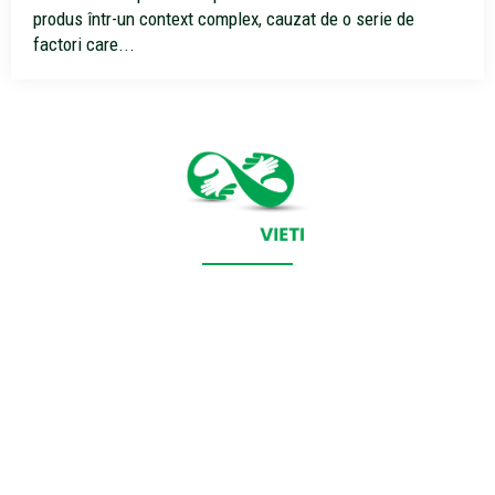
produs într-un context complex, cauzat de o serie de
factori care...
CONTACT SALVEAZAVIETI.RO
POLITICA DE COOKIES (GDPR)
POLITICĂ DE CONFIDENȚIALITATE
Salveazavieti.ro un site de știri / blog de noutăți, dedicat
diseminării de informații și actualități. Acesta oferă articole,
reportaje și analize pe teme diverse, de la evenimente curente