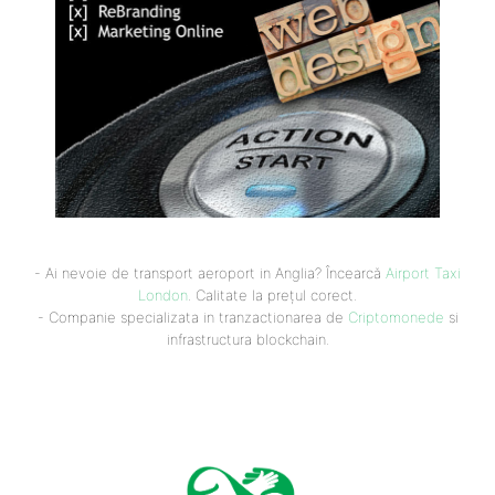
- Ai nevoie de transport aeroport in Anglia? Încearcă
Airport Taxi
London
. Calitate la prețul corect.
- Companie specializata in tranzactionarea de
Criptomonede
si
infrastructura blockchain.