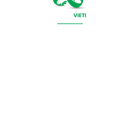
CONTACT SALVEAZAVIETI.RO
POLITICA DE COOKIES (GDPR)
POLITICĂ DE CONFIDENȚIALITATE
Salveazavieti.ro un site de știri / blog de noutăți, dedicat
diseminării de informații și actualități. Acesta oferă articole,
reportaje și analize pe teme diverse, de la evenimente curente
la subiecte specifice de interes. Este un spațiu digital pentru
informare și educație. Contactati-ne oricand la adresa:
contact@salveazavieti.ro
Categorii de stiri: