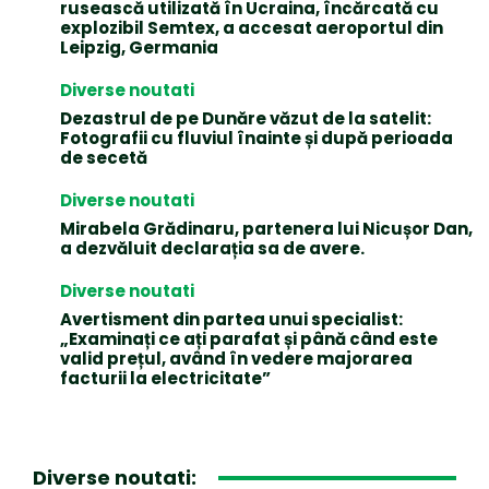
rusească utilizată în Ucraina, încărcată cu
explozibil Semtex, a accesat aeroportul din
Leipzig, Germania
Diverse noutati
Dezastrul de pe Dunăre văzut de la satelit:
Fotografii cu fluviul înainte și după perioada
de secetă
Diverse noutati
Mirabela Grădinaru, partenera lui Nicușor Dan,
a dezvăluit declarația sa de avere.
Diverse noutati
Avertisment din partea unui specialist:
„Examinați ce ați parafat și până când este
valid prețul, având în vedere majorarea
facturii la electricitate”
Diverse noutati: