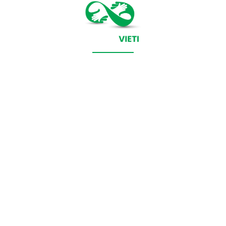
CONTACT SALVEAZAVIETI.RO
POLITICA DE COOKIES (GDPR)
POLITICĂ DE CONFIDENȚIALITATE
Salveazavieti.ro un site de știri / blog de noutăți, dedicat
diseminării de informații și actualități. Acesta oferă articole,
reportaje și analize pe teme diverse, de la evenimente curente
la subiecte specifice de interes. Este un spațiu digital pentru
informare și educație. Contactati-ne oricand la adresa:
contact@salveazavieti.ro
Categorii de stiri: