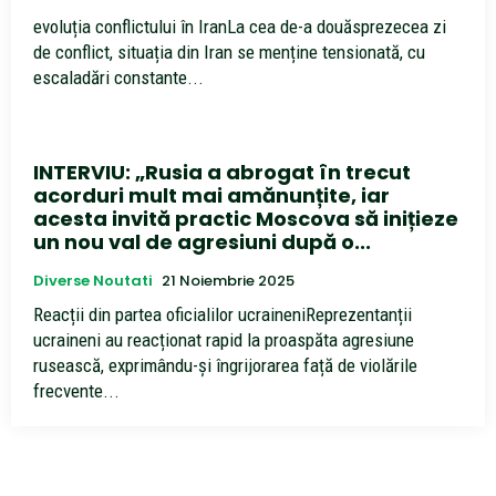
evoluția conflictului în IranLa cea de-a douăsprezecea zi
de conflict, situația din Iran se menține tensionată, cu
escaladări constante...
INTERVIU: „Rusia a abrogat în trecut
acorduri mult mai amănunțite, iar
acesta invită practic Moscova să inițieze
un nou val de agresiuni după o...
Diverse Noutati
21 Noiembrie 2025
Reacții din partea oficialilor ucraineniReprezentanții
ucraineni au reacționat rapid la proaspăta agresiune
rusească, exprimându-și îngrijorarea față de violările
frecvente...