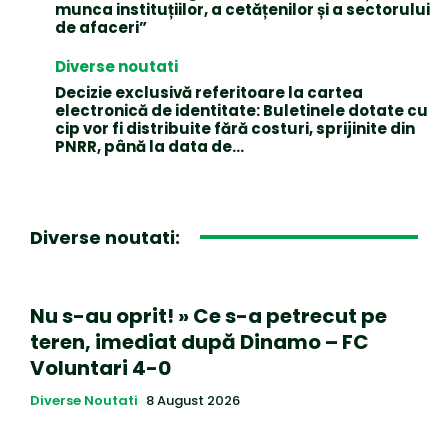
munca instituțiilor, a cetățenilor și a sectorului
de afaceri”
Diverse noutati
Decizie exclusivă referitoare la cartea
electronică de identitate: Buletinele dotate cu
cip vor fi distribuite fără costuri, sprijinite din
PNRR, până la data de...
Diverse noutati:
Nu s-au oprit! » Ce s-a petrecut pe
teren, imediat după Dinamo – FC
Voluntari 4-0
Diverse Noutati
8 August 2026