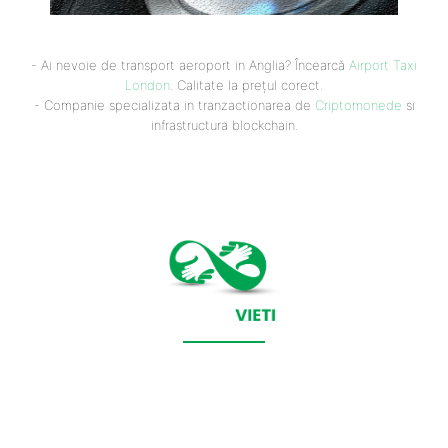
- Ai nevoie de transport aeroport in Anglia? Încearcă
Airport Taxi
London
. Calitate la prețul corect.
- Companie specializata in tranzactionarea de
Criptomonede
si
infrastructura blockchain.
CONTACT SALVEAZAVIETI.RO
POLITICA DE COOKIES (GDPR)
POLITICĂ DE CONFIDENȚIALITATE