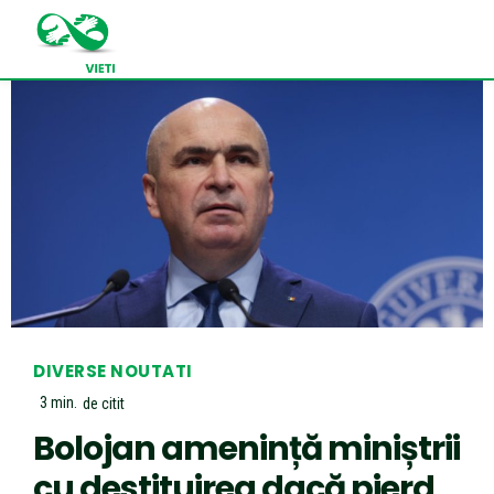
DIVERSE NOUTATI
3
min.
de citit
Bolojan amenință miniștrii
cu destituirea dacă pierd