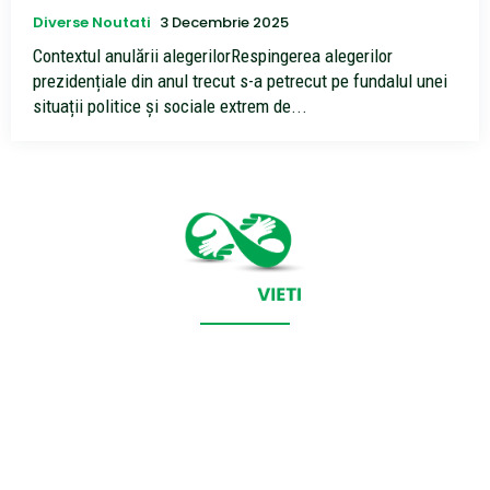
Diverse Noutati
3 Decembrie 2025
Contextul anulării alegerilorRespingerea alegerilor
prezidențiale din anul trecut s-a petrecut pe fundalul unei
situații politice și sociale extrem de...
CONTACT SALVEAZAVIETI.RO
POLITICA DE COOKIES (GDPR)
POLITICĂ DE CONFIDENȚIALITATE
Salveazavieti.ro un site de știri / blog de noutăți, dedicat