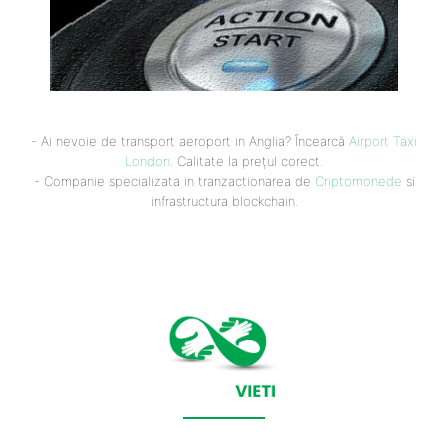
- Ai nevoie de transport aeroport in Anglia? Încearcă
Airport Taxi
London
. Calitate la prețul corect.
- Companie specializata in tranzactionarea de
Criptomonede
si
infrastructura blockchain.
CONTACT SALVEAZAVIETI.RO