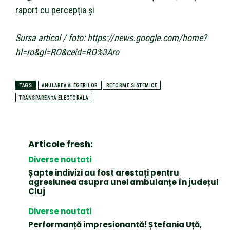
raport cu percepția și
Sursa articol / foto: https://news.google.com/home?
hl=ro&gl=RO&ceid=RO%3Aro
TAGS
ANULAREA ALEGERILOR
REFORME SISTEMICE
TRANSPARENȚĂ ELECTORALĂ
Articole fresh:
Diverse noutati
Șapte indivizi au fost arestați pentru
agresiunea asupra unei ambulanțe în județul
Cluj
Diverse noutati
Performanță impresionantă! Ștefania Uță,