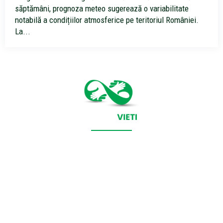
săptămâni, prognoza meteo sugerează o variabilitate
notabilă a condițiilor atmosferice pe teritoriul României.
La...
CONTACT SALVEAZAVIETI.RO
POLITICA DE COOKIES (GDPR)
POLITICĂ DE CONFIDENȚIALITATE
Salveazavieti.ro un site de știri / blog de noutăți, dedicat
diseminării de informații și actualități. Acesta oferă articole,