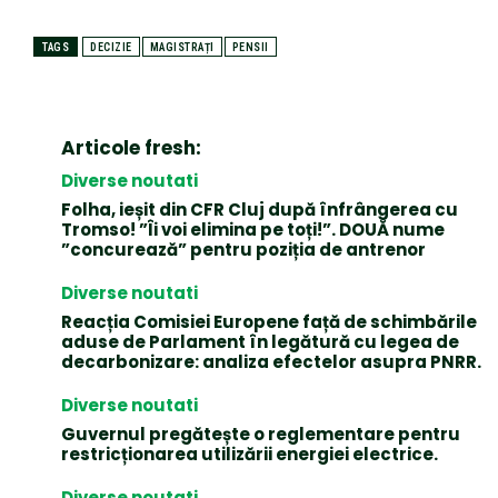
TAGS
DECIZIE
MAGISTRAȚI
PENSII
Articole fresh:
Diverse noutati
Folha, ieșit din CFR Cluj după înfrângerea cu
Tromso! ”Îi voi elimina pe toți!”. DOUĂ nume
”concurează” pentru poziția de antrenor
Diverse noutati
Reacția Comisiei Europene față de schimbările
aduse de Parlament în legătură cu legea de
decarbonizare: analiza efectelor asupra PNRR.
Diverse noutati
Guvernul pregătește o reglementare pentru
restricționarea utilizării energiei electrice.
Diverse noutati