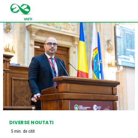
DIVERSE NOUTATI
5
min.
de citit