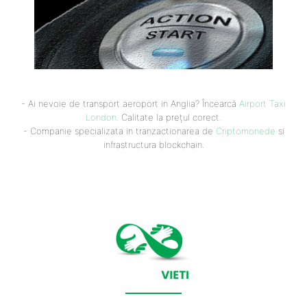
- Ai nevoie de transport aeroport in Anglia? Încearcă
Airport Taxi
London
. Calitate la prețul corect.
- Companie specializata in tranzactionarea de
Criptomonede
si
infrastructura blockchain.