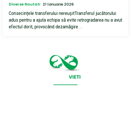
Diverse Noutati
21 Ianuarie 2026
Consecințele transferului nereușitTransferul jucătorului
adus pentru a ajuta echipa să evite retrogradarea nu a avut
efectul dorit, provocând dezamăgire...
CONTACT SALVEAZAVIETI.RO
POLITICA DE COOKIES (GDPR)
POLITICĂ DE CONFIDENȚIALITATE
Salveazavieti.ro un site de știri / blog de noutăți, dedicat