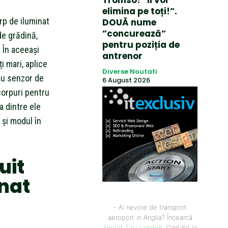
Tromso! ”Îi voi
elimina pe toți!”.
rp de iluminat
DOUĂ nume
”concurează”
de grădină,
pentru poziția de
. În aceeași
antrenor
i mari, aplice
Diverse Noutati
 cu senzor de
6 August 2026
corpuri pentru
a dintre ele
și modul în
uit
inat
- Ai nevoie de transport
aeroport in Anglia? Încearcă
Airport Taxi London
. Calitate la