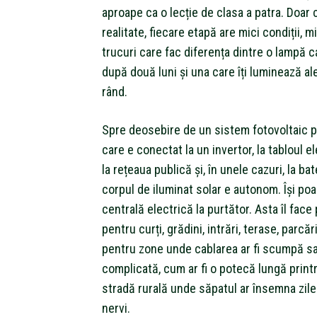
aproape ca o lecție de clasa a patra. Doar c
realitate, fiecare etapă are mici condiții, mi
trucuri care fac diferența dintre o lampă 
după două luni și una care îți luminează ale
rând.
Spre deosebire de un sistem fotovoltaic p
care e conectat la un invertor, la tabloul e
la rețeaua publică și, în unele cazuri, la bate
corpul de iluminat solar e autonom. Își poa
centrală electrică la purtător. Asta îl face
pentru curți, grădini, intrări, terase, parcări
pentru zone unde cablarea ar fi scumpă s
complicată, cum ar fi o potecă lungă printr
stradă rurală unde săpatul ar însemna zile
nervi.