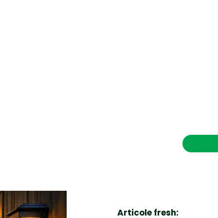
CONTACT SALVEAZAVIETI.RO
POLITICA DE COOKIES (GDPR)
POLITICĂ DE CONFIDENȚIALITATE
Afaceri si Industrii
Cultura
Diverse noutati
Home & Deco
Contac
Sanatate / Hobby
Tech
Articole fresh: