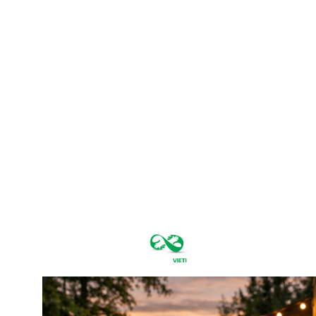
sâmbătă,
august 8,
2026
25.5
București
C