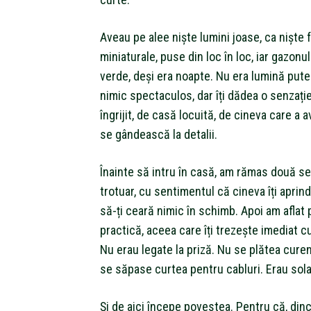
Aveau pe alee niște lumini joase, ca niște 
miniaturale, puse din loc în loc, iar gazonu
verde, deși era noapte. Nu era lumină pute
nimic spectaculos, dar îți dădea o senzați
îngrijit, de casă locuită, de cineva care a 
se gândească la detalii.
Înainte să intru în casă, am rămas două 
trotuar, cu sentimentul că cineva îți aprin
să-ți ceară nimic în schimb. Apoi am aflat 
practică, aceea care îți trezește imediat cu
Nu erau legate la priză. Nu se plătea cure
se săpase curtea pentru cabluri. Erau sola
Și de aici începe povestea. Pentru că, din