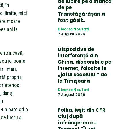
de iubire pe o stâncă
ă, în
de pe
ci limite, mici
Transfăgărășan a
fost găsit…
care moare
ea ani la
Diverse Noutati
7 August 2026
Dispozitive de
entru casă,
interferență din
lectric, poate
China, disponibile pe
internet, folosite în
rii mari,
„jaful secolului” de
rtă propria
la Timișoara
 prietenos
Diverse Noutati
, dar și
7 August 2026
au
-un parc ori o
Folha, ieșit din CFR
Cluj după
 de lucru și
înfrângerea cu