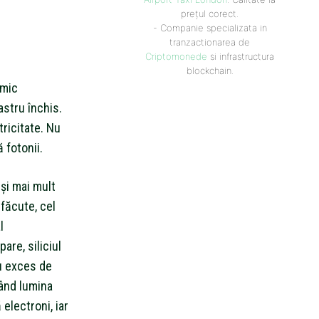
prețul corect.
- Companie specializata in
tranzactionarea de
Criptomonede
si infrastructura
blockchain.
 mic
astru închis.
tricitate. Nu
 fotonii.
 și mai mult
 făcute, cel
l
re, siliciul
cu exces de
Când lumina
 electroni, iar