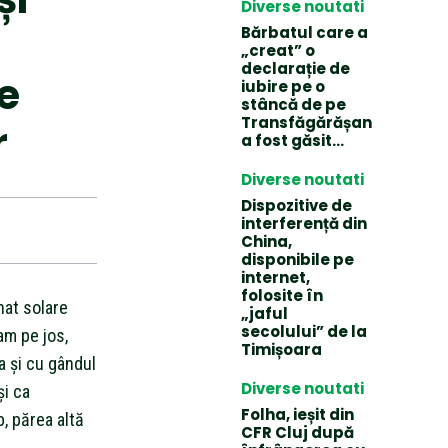
Diverse noutati
Bărbatul care a
„creat” o
declarație de
e
iubire pe o
stâncă de pe
Transfăgărășan
r
a fost găsit…
Diverse noutati
Dispozitive de
interferență din
China,
disponibile pe
internet,
folosite în
nat solare
„jaful
secolului” de la
am pe jos,
Timișoara
a și cu gândul
Diverse noutati
și ca
Folha, ieșit din
b, părea altă
CFR Cluj după