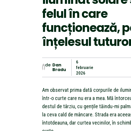
felul în care
funcționează, p
înțelesul tuturo
6
de
Dan
februarie
Bradu
2026
Am observat prima dată corpurile de ilumi
într-o curte care nu era a mea. Mă întorce
destul de târziu, cu gențile tăindu-mi palm
la ceva cald de mâncare. Strada era aceea
întotdeauna, dar curtea vecinilor, în schim
curte.