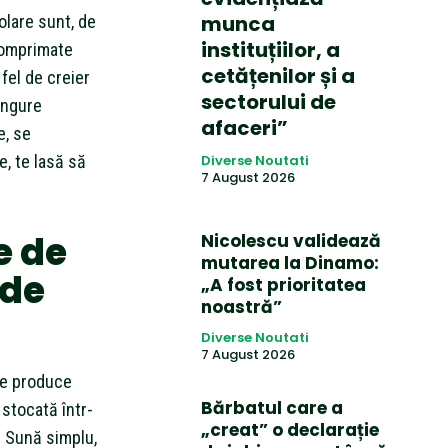
munca
olare sunt, de
instituțiilor, a
comprimate
cetățenilor și a
 fel de creier
sectorului de
singure
afaceri”
e, se
e, te lasă să
Diverse Noutati
7 August 2026
e de
Nicolescu validează
mutarea la Dinamo:
 de
„A fost prioritatea
noastră”
Diverse Noutati
7 August 2026
re produce
Bărbatul care a
 stocată într-
„creat” o declarație
. Sună simplu,