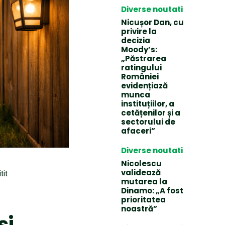
Diverse noutati
Nicușor Dan, cu
privire la
decizia
Moody’s:
„Păstrarea
ratingului
României
evidențiază
munca
instituțiilor, a
cetățenilor și a
sectorului de
afaceri”
Diverse noutati
Nicolescu
validează
tit
mutarea la
Dinamo: „A fost
prioritatea
noastră”
și