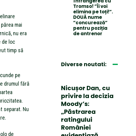
înfrângerea cu
Tromso! ”Îi voi
elimina pe toți!”.
felinare
DOUĂ nume
”concurează”
l părea mai
pentru poziția
rnică, nu era
de antrenor
e de loc
avut timp să
Diverse noutati:
secunde pe
de drumul fără
Nicușor Dan, cu
partea
privire la decizia
riozitatea.
Moody’s:
nt separat. Nu
„Păstrarea
re.
ratingului
României
colo de
evidențiază