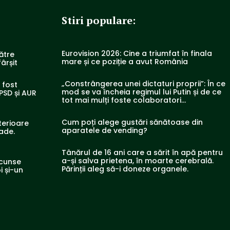
Stiri populare:
Eurovision 2026: Cine a triumfat în finala
ătre
mare și ce poziție a avut România
ârșit
„Constrângerea unei dictaturi proprii”: În ce
a fost
mod se va încheia regimul lui Putin și de ce
PSD și AUR
tot mai mulți foste colaboratori…
Cum poți alege gustări sănătoase din
terioare
aparatele de vending?
rade.
Tânărul de 16 ani care a sărit în apă pentru
a-și salva prietena, în moarte cerebrală.
scunse
Părinții aleg să-i doneze organele.
i și-un