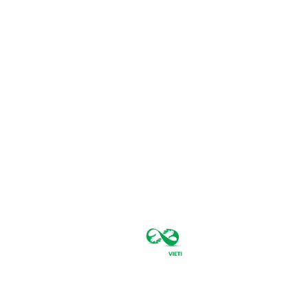
joi, august 6,
2026
35.4
București
C