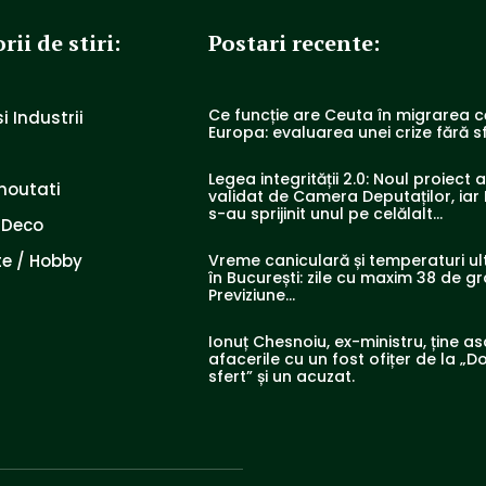
rii de stiri:
Postari recente:
Ce funcție are Ceuta în migrarea c
i Industrii
Europa: evaluarea unei crize fără sf
Legea integrității 2.0: Noul proiect 
noutati
validat de Camera Deputaților, iar 
s-au sprijinit unul pe celălalt…
 Deco
e / Hobby
Vreme caniculară și temperaturi ul
în București: zile cu maxim 38 de g
Previziune…
Ionuț Chesnoiu, ex-ministru, ține a
afacerile cu un fost ofițer de la „Do
sfert” și un acuzat.