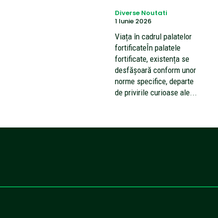
Diverse Noutati
1 Iunie 2026
Viața în cadrul palatelor
fortificateÎn palatele
fortificate, existența se
desfășoară conform unor
norme specifice, departe
de privirile curioase ale...