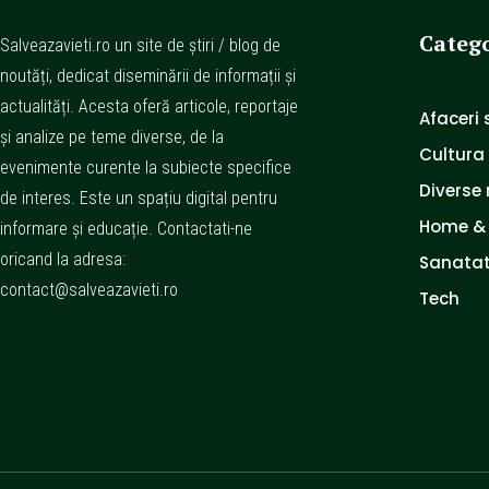
Catego
Salveazavieti.ro un site de știri / blog de
noutăți, dedicat diseminării de informații și
actualități. Acesta oferă articole, reportaje
Afaceri s
și analize pe teme diverse, de la
Cultura
evenimente curente la subiecte specifice
Diverse 
de interes. Este un spațiu digital pentru
Home &
informare și educație. Contactati-ne
oricand la adresa:
Sanatat
contact@salveazavieti.ro
Tech