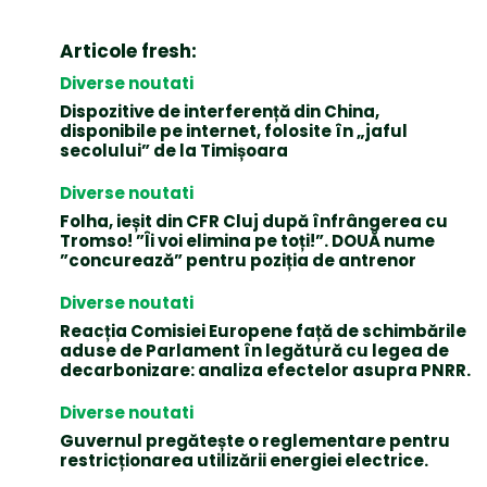
Articole fresh:
Diverse noutati
Dispozitive de interferență din China,
disponibile pe internet, folosite în „jaful
secolului” de la Timișoara
Diverse noutati
Folha, ieșit din CFR Cluj după înfrângerea cu
Tromso! ”Îi voi elimina pe toți!”. DOUĂ nume
”concurează” pentru poziția de antrenor
Diverse noutati
Reacția Comisiei Europene față de schimbările
aduse de Parlament în legătură cu legea de
decarbonizare: analiza efectelor asupra PNRR.
Diverse noutati
Guvernul pregătește o reglementare pentru
restricționarea utilizării energiei electrice.