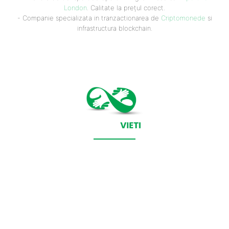
London
. Calitate la prețul corect.
- Companie specializata in tranzactionarea de
Criptomonede
si
infrastructura blockchain.
CONTACT SALVEAZAVIETI.RO
POLITICA DE COOKIES (GDPR)
POLITICĂ DE CONFIDENȚIALITATE
Salveazavieti.ro un site de știri / blog de noutăți, dedicat
diseminării de informații și actualități. Acesta oferă articole,