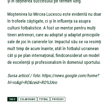
și în obținerea succesului pe termen lung.
Moștenirea lui Mircea Lucescu este evidentă nu doar
în trofeele câștigate, ci și în influența sa asupra
culturii fotbalistice. A fost un mentor pentru mulți
tineri antrenori, care au adoptat și adaptat principiile
sale de joc în carierele lor. Impactul său se va resimți
mult timp de acum înainte, atât în fotbalul ucrainean
cât și pe plan internațional, fiindconsiderat un model
de excelență și profesionalism în domeniul sportului.
Sursa articol / foto: https://news.google.com/home?
hl=ro&gl=RO&ceid=RO%3Aro
TAGS
COLABORARE
FOTBAL
PRIVEGHI