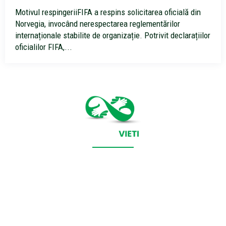
Motivul respingeriiFIFA a respins solicitarea oficială din
Norvegia, invocând nerespectarea reglementărilor
internaționale stabilite de organizație. Potrivit declarațiilor
oficialilor FIFA,...
CONTACT SALVEAZAVIETI.RO
POLITICA DE COOKIES (GDPR)
POLITICĂ DE CONFIDENȚIALITATE
Salveazavieti.ro un site de știri / blog de noutăți, dedicat