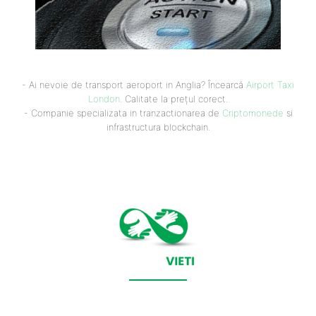
- Ai nevoie de transport aeroport in Anglia? Încearcă
Airport Taxi
London
. Calitate la prețul corect.
- Companie specializata in tranzactionarea de
Criptomonede
si
infrastructura blockchain.
CONTACT SALVEAZAVIETI.RO