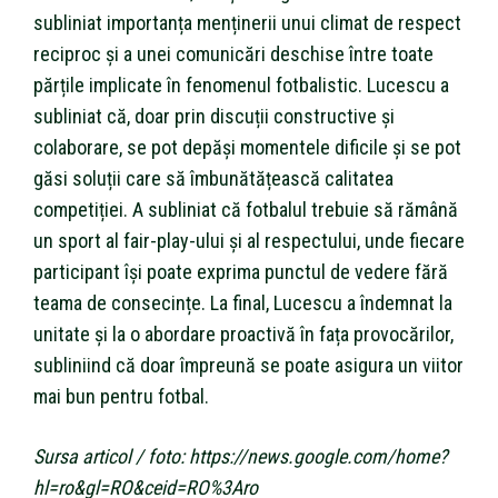
subliniat importanța menținerii unui climat de respect
reciproc și a unei comunicări deschise între toate
părțile implicate în fenomenul fotbalistic. Lucescu a
subliniat că, doar prin discuții constructive și
colaborare, se pot depăși momentele dificile și se pot
găsi soluții care să îmbunătățească calitatea
competiției. A subliniat că fotbalul trebuie să rămână
un sport al fair-play-ului și al respectului, unde fiecare
participant își poate exprima punctul de vedere fără
teama de consecințe. La final, Lucescu a îndemnat la
unitate și la o abordare proactivă în fața provocărilor,
subliniind că doar împreună se poate asigura un viitor
mai bun pentru fotbal.
Sursa articol / foto: https://news.google.com/home?
hl=ro&gl=RO&ceid=RO%3Aro