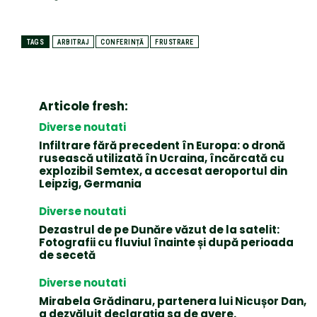
TAGS
ARBITRAJ
CONFERINȚĂ
FRUSTRARE
Articole fresh:
Diverse noutati
Infiltrare fără precedent în Europa: o dronă
rusească utilizată în Ucraina, încărcată cu
explozibil Semtex, a accesat aeroportul din
Leipzig, Germania
Diverse noutati
Dezastrul de pe Dunăre văzut de la satelit:
Fotografii cu fluviul înainte și după perioada
de secetă
Diverse noutati
Mirabela Grădinaru, partenera lui Nicușor Dan,
a dezvăluit declarația sa de avere.