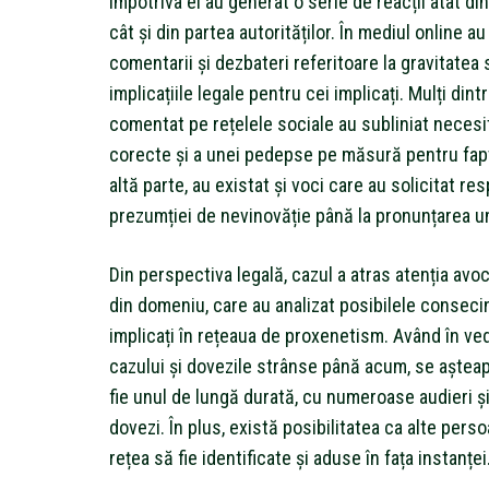
împotriva ei au generat o serie de reacții atât din
cât și din partea autorităților. În mediul online
comentarii și dezbateri referitoare la gravitatea s
implicațiile legale pentru cei implicați. Mulți dint
comentat pe rețelele sociale au subliniat necesit
corecte și a unei pedepse pe măsură pentru fap
altă parte, au existat și voci care au solicitat re
prezumției de nevinovăție până la pronunțarea un
Din perspectiva legală, cazul a atras atenția avoca
din domeniu, care au analizat posibilele consecin
implicați în rețeaua de proxenetism. Având în v
cazului și dovezile strânse până acum, se aștea
fie unul de lungă durată, cu numeroase audieri ș
dovezi. În plus, există posibilitatea ca alte pers
rețea să fie identificate și aduse în fața instanței