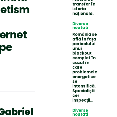
transfer în
netism
istoria
națională.
Diverse
noutati
ernet
România se
află în fața
 pe
pericolului
unui
blackout
complet în
cazul în
care
problemele
energetice
se
intensifică.
Specialiștii
cer
inspecții…
 Gabriel
Diverse
noutati