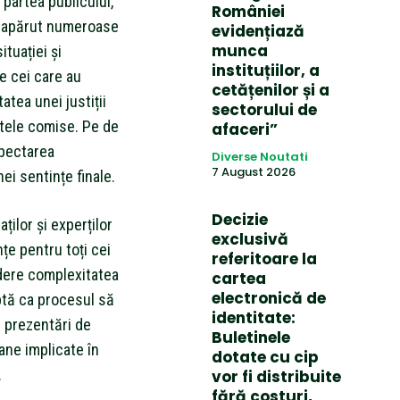
 partea publicului,
României
 au apărut numeroase
evidențiază
munca
ituației și
instituțiilor, a
re cei care au
cetățenilor și a
atea unei justiții
sectorului de
tele comise. Pe de
afaceri”
spectarea
Diverse Noutati
7 August 2026
ei sentințe finale.
Decizie
ților și experților
exclusivă
țe pentru toți cei
referitoare la
edere complexitatea
cartea
electronică de
ptă ca procesul să
identitate:
i prezentări de
Buletinele
oane implicate în
dotate cu cip
.
vor fi distribuite
fără costuri,