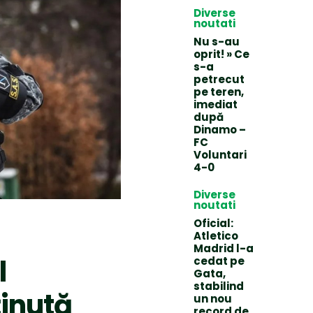
Diverse
noutati
Nu s-au
oprit! » Ce
s-a
petrecut
pe teren,
imediat
după
Dinamo –
FC
Voluntari
4-0
Diverse
noutati
Oficial:
Atletico
Madrid l-a
l
cedat pe
Gata,
stabilind
ținută
un nou
record de