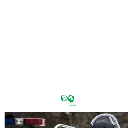
duminică,
august 9,
2026
21.1
București
C