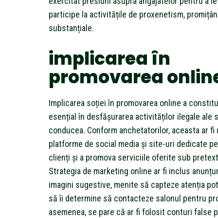
exercitat presiuni asupra angajatelor pentru a l
participe la activitățile de proxenetism, promițân
substanțiale.
implicarea în
promovarea onlin
Implicarea soției în promovarea online a constit
esențial în desfășurarea activităților ilegale ale s
conducea. Conform anchetatorilor, aceasta ar fi u
platforme de social media și site-uri dedicate pe
clienți și a promova serviciile oferite sub pretex
Strategia de marketing online ar fi inclus anunțur
imagini sugestive, menite să capteze atenția poten
să îi determine să contacteze salonul pentru pr
asemenea, se pare că ar fi folosit conturi false 