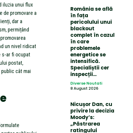
iluzia unui flux
România se află
ate de promovare a
în fața
enți, dar a
pericolului unui
blackout
ism, permițând
complet în cazul
ă promovarea
în care
d un nivel ridicat
problemele
energetice se
 s-ar fi ocupat
intensifică.
lui postat,
Specialiștii cer
 public cât mai
inspecții…
Diverse Noutati
8 August 2026
țe
Nicușor Dan, cu
privire la decizia
Moody’s:
„Păstrarea
 formulate
ratingului