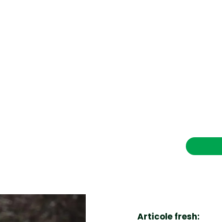
CONTACT SALVEAZAVIETI.RO
POLITICA DE COOKIES (GDPR)
POLITICĂ DE CONFIDENȚIALITATE
Afaceri si Industrii
Cultura
Diverse noutati
Home & Deco
Contac
Sanatate / Hobby
Tech
Articole fresh: