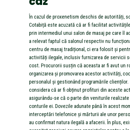
caz
În cazul de proxenetism deschis de autorități, soț
Cotabiță este acuzată că ar fi facilitat activităț
prin intermediul unui salon de masaj pe care îl 
a relevat faptul că salonul respectiv nu funcțion
centru de masaj tradițional, ci era folosit și pen
activități ilegale, inclusiv furnizarea de servicii
cost. Procurorii susțin că aceasta ar fi avut un ro
organizarea și promovarea acestor activități, c
personalul și gestionând programările clienților
considera că ar fi obținut profituri din aceste acti
asigurându-se că o parte din veniturile realizate
conturile ei. Dovezile adunate până în acest mo
interceptări telefonice și mărturii ale unor pers
au confirmat natura ilegală a afacerii. În plus, exis