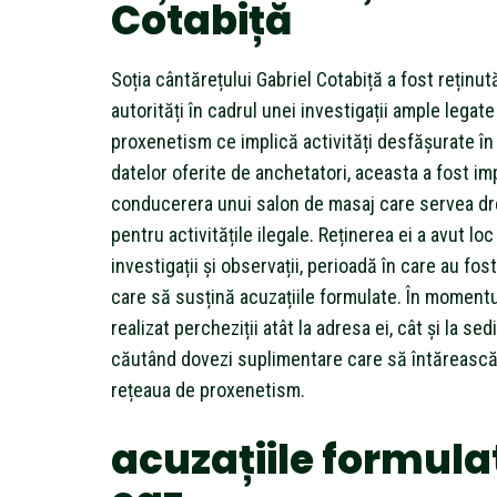
Cotabiță
Soția cântărețului Gabriel Cotabiță a fost reținut
autorități în cadrul unei investigații ample legat
proxenetism ce implică activități desfășurate în 
datelor oferite de anchetatori, aceasta a fost imp
conducerera unui salon de masaj care servea dr
pentru activitățile ilegale. Reținerea ei a avut lo
investigații și observații, perioadă în care au fo
care să susțină acuzațiile formulate. În momentul r
realizat percheziții atât la adresa ei, cât și la sed
căutând dovezi suplimentare care să întărească 
rețeaua de proxenetism.
acuzațiile formula