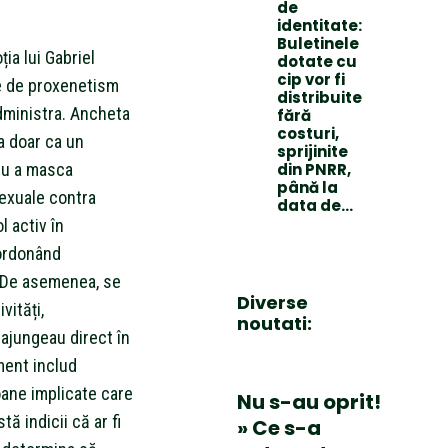
de
identitate:
Buletinele
ia lui Gabriel
dotate cu
cip vor fi
ile de proxenetism
distribuite
administra. Ancheta
fără
costuri,
a doar ca un
sprijinite
tru a masca
din PNRR,
până la
 sexuale contra
data de...
l activ în
oordonând
. De asemenea, se
Diverse
vități,
noutati:
 ajungeau direct în
ment includ
oane implicate care
Nu s-au oprit!
tă indicii că ar fi
» Ce s-a