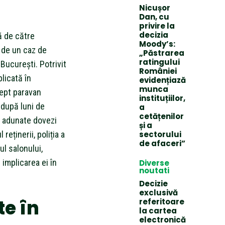
Nicușor
Dan, cu
privire la
decizia
ă de către
Moody’s:
e de un caz de
„Păstrarea
ratingului
București. Potrivit
României
licată în
evidențiază
munca
ept paravan
instituțiilor,
c după luni de
a
cetățenilor
st adunate dovezi
și a
eținerii, poliția a
sectorului
de afaceri”
iul salonului,
implicarea ei în
Diverse
noutati
Decizie
exclusivă
te în
referitoare
la cartea
electronică