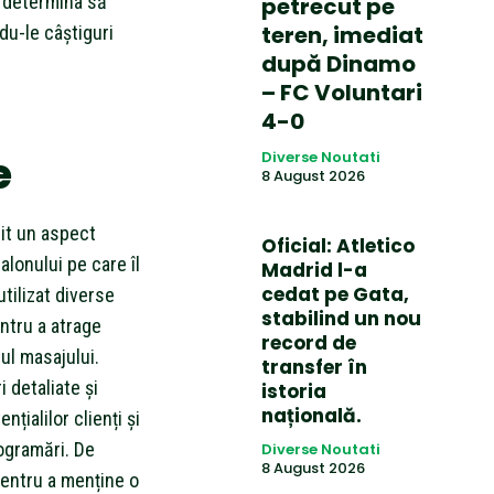
e determina să
petrecut pe
teren, imediat
du-le câștiguri
după Dinamo
– FC Voluntari
4-0
e
Diverse Noutati
8 August 2026
uit un aspect
Oficial: Atletico
alonului pe care îl
Madrid l-a
cedat pe Gata,
tilizat diverse
stabilind un nou
ntru a atrage
record de
tul masajului.
transfer în
i detaliate și
istoria
națională.
țialilor clienți și
ogramări. De
Diverse Noutati
8 August 2026
pentru a menține o