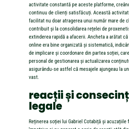
activitate constantă pe aceste platforme, creând 
continuu de clienți satisfăcuți. Această activit
facilitat nu doar atragerea unui număr mare de cli
contribuit și la consolidarea rețelei de proxenet
extinderea rapidă a afacerii. Ancheta a arătat c
online era bine organizată și sistematică, indicân
de implicare și coordonare din partea soției, care
personal de gestionarea și actualizarea conținutu
asigurându-se astfel că mesajele ajungeau la un
vast.
reacții și consecin
legale
Reținerea soției lui Gabriel Cotabiță și acuzațiile