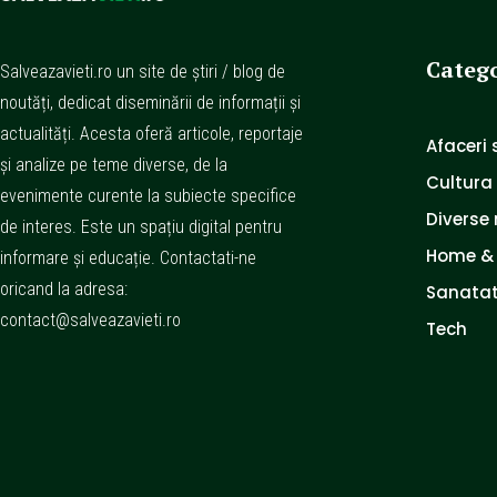
Catego
Salveazavieti.ro un site de știri / blog de
noutăți, dedicat diseminării de informații și
actualități. Acesta oferă articole, reportaje
Afaceri s
și analize pe teme diverse, de la
Cultura
evenimente curente la subiecte specifice
Diverse 
de interes. Este un spațiu digital pentru
Home &
informare și educație. Contactati-ne
oricand la adresa:
Sanatat
contact@salveazavieti.ro
Tech