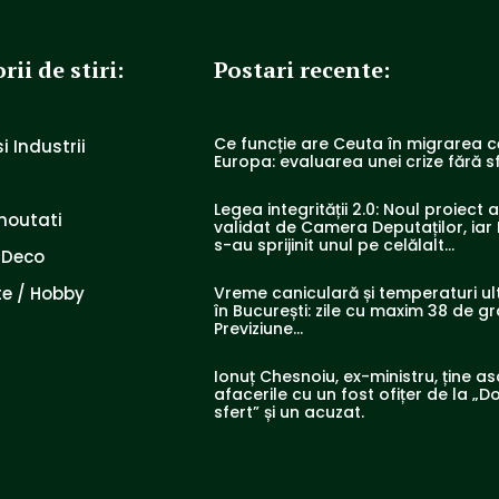
rii de stiri:
Postari recente:
Ce funcție are Ceuta în migrarea c
i Industrii
Europa: evaluarea unei crize fără sf
Legea integrității 2.0: Noul proiect 
noutati
validat de Camera Deputaților, iar 
s-au sprijinit unul pe celălalt…
 Deco
e / Hobby
Vreme caniculară și temperaturi ul
în București: zile cu maxim 38 de g
Previziune…
Ionuț Chesnoiu, ex-ministru, ține a
afacerile cu un fost ofițer de la „Do
sfert” și un acuzat.