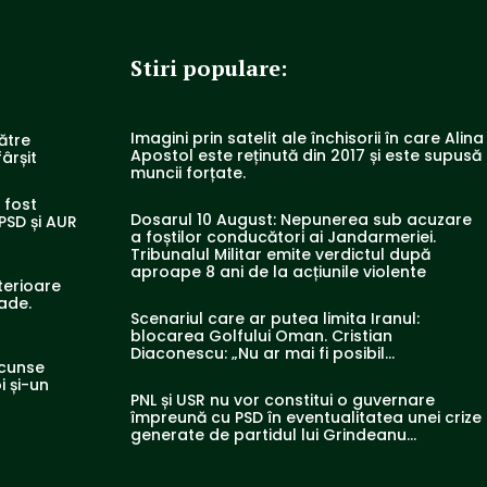
Stiri populare:
Imagini prin satelit ale închisorii în care Alina
ătre
Apostol este reținută din 2017 și este supusă
ârșit
muncii forțate.
a fost
Dosarul 10 August: Nepunerea sub acuzare
PSD și AUR
a foștilor conducători ai Jandarmeriei.
Tribunalul Militar emite verdictul după
aproape 8 ani de la acțiunile violente
terioare
rade.
Scenariul care ar putea limita Iranul:
blocarea Golfului Oman. Cristian
Diaconescu: „Nu ar mai fi posibil…
scunse
i și-un
PNL și USR nu vor constitui o guvernare
împreună cu PSD în eventualitatea unei crize
generate de partidul lui Grindeanu…