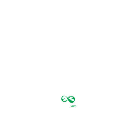
joi, august 6,
2026
35.4
București
C