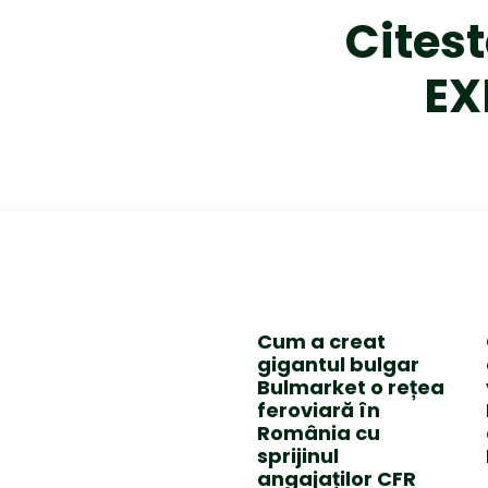
Citest
EX
Cum a creat
gigantul bulgar
Bulmarket o rețea
feroviară în
România cu
sprijinul
angajaților CFR