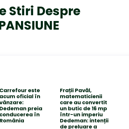
e Stiri Despre
PANSIUNE
Carrefour este
Frații Pavăl,
acum oficial în
matematicienii
vânzare:
care au convertit
Dedeman preia
un butic de 16 mp
conducerea în
într-un imperiu
România
Dedeman: intenții
de preluare a