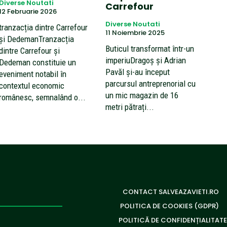
Diverse Noutati
Carrefour
12 Februarie 2026
Diverse Noutati
tranzacția dintre Carrefour
11 Noiembrie 2025
și DedemanTranzacția
Buticul transformat într-un
dintre Carrefour și
imperiuDragoș și Adrian
Dedeman constituie un
Pavăl și-au început
eveniment notabil în
parcursul antreprenorial cu
contextul economic
un mic magazin de 16
românesc, semnalând o...
metri pătrați...
CONTACT SALVEAZAVIETI.RO
POLITICA DE COOKIES (GDPR)
POLITICĂ DE CONFIDENȚIALITATE