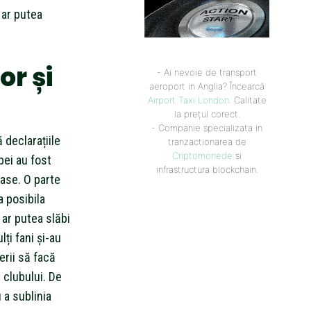
 ar putea
or și
- Ai nevoie de transport
aeroport in Anglia? Încearcă
Airport Taxi London
. Calitate
la prețul corect.
- Companie specializata in
 declarațiile
tranzactionarea de
Criptomonede
si
pei au fost
infrastructura blockchain.
nase. O parte
a posibila
 ar putea slăbi
lți fani și-au
rii să facă
l clubului. De
 a sublinia