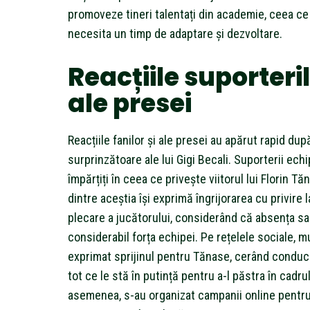
promoveze tineri talentați din academie, ceea ce
necesita un timp de adaptare și dezvoltare.
Reacțiile suporteril
ale presei
Reacțiile fanilor și ale presei au apărut rapid după
surprinzătoare ale lui Gigi Becali. Suporterii echi
împărțiți în ceea ce privește viitorul lui Florin Tă
dintre aceștia își exprimă îngrijorarea cu privire l
plecare a jucătorului, considerând că absența sa
considerabil forța echipei. Pe rețelele sociale, mu
exprimat sprijinul pentru Tănase, cerând conduce
tot ce le stă în putință pentru a-l păstra în cadru
asemenea, s-au organizat campanii online pentru