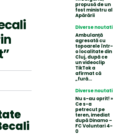
propusă de un
fost ministru al
Apărării
ecali
Diverse noutati
in
Ambulanță
agresată cu
topoarele într-
t”
o localitate din
Cluj, după ce
un videoclip
TikTok a
afirmat că
„fură…
Diverse noutati
Nu s-au oprit! »
Ce s-a
petrecut pe
tate
teren, imediat
după Dinamo –
Becali
FC Voluntari 4-
0