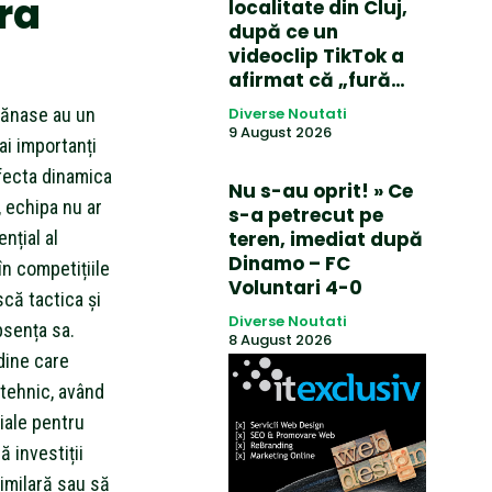
ra
localitate din Cluj,
după ce un
videoclip TikTok a
afirmat că „fură…
 Tănase au un
Diverse Noutati
9 August 2026
ai importanți
afecta dinamica
Nu s-au oprit! » Ce
, echipa nu ar
s-a petrecut pe
nțial al
teren, imediat după
Dinamo – FC
n competițiile
Voluntari 4-0
scă tactica și
Diverse Noutati
bsența sa.
8 August 2026
dine care
i tehnic, având
iale pentru
ă investiții
imilară sau să