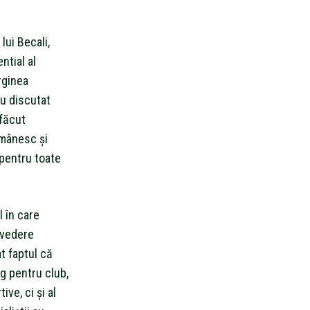
lui Becali,
ntial al
rginea
au discutat
 făcut
românesc și
 pentru toate
 în care
 vedere
at faptul că
g pentru club,
ve, ci și al