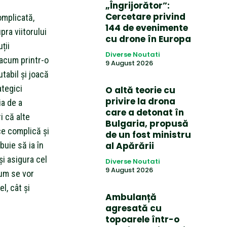
„Îngrijorător”:
Cercetare privind
omplicată,
144 de evenimente
ra viitorului
cu drone în Europa
ții
Diverse Noutati
 acum printr-o
9 August 2026
tabil și joacă
ategici
O altă teorie cu
privire la drona
ia de a
care a detonat în
i că alte
Bulgaria, propusă
ce complică și
de un fost ministru
buie să ia în
al Apărării
și asigura cel
Diverse Noutati
9 August 2026
um se vor
l, cât și
Ambulanță
agresată cu
topoarele într-o