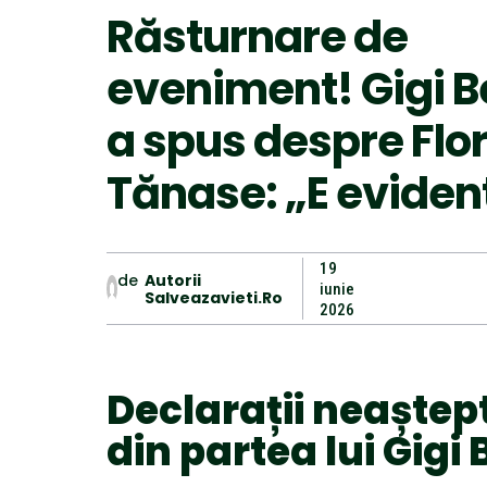
Răsturnare de
eveniment! Gigi B
a spus despre Flor
Tănase: „E eviden
19
de
Autorii
iunie
Salveazavieti.ro
2026
Declarații neaștep
din partea lui Gigi 