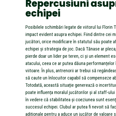
Repercusiuni asup
echipei
Posibilele schimbări legate de viitorul lui Florin
impact evident asupra echipei. Fiind dintre cei m
jucători, orice modificare în statutul său poate 
echipei și strategia de joc. Dacă Tănase ar pleca
pierde doar un lider pe teren, ci și un element ese
atacului, ceea ce ar putea dăuna performanțelor î
viitoare. În plus, antrenorii ar trebui să regândea
să caute un înlocuitor capabil să compenseze a
Totodată, această situație generează o incertitu
poate influența moralul jucătorilor și al staff-ulu
în vedere că stabilitatea și coeziunea sunt esenț
succesul echipei. Clubul ar putea fi nevoit să fac
adiționale pentru a aduce un jucător de valoare s