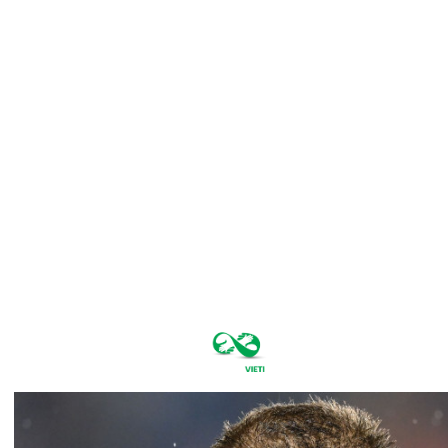
luni, august
10, 2026
21
București
C