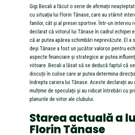
Gigi Becali a făcut o serie de afirmații neaștepta
cu situația lui Florin Tănase, care au stârnit inter
fanilor, cât și al presei sportive. Într-un interviu 
declarat că viitorul lui Tănase în cadrul echipei e
că ar putea apărea schimbări neprevăzute. El a s
deși Tănase a fost un jucător valoros pentru ec
aspecte financiare și strategice ar putea influenț
viitoare. Becali a lăsat să se deducă faptul că s
discuții în culise care ar putea determina direcți
îndrepta cariera lui Tănase. Aceste declarații au
mulțime de speculații și au ridicat întrebări cu pri
planurile de viitor ale clubului.
Starea actuală a lu
Florin Tănase