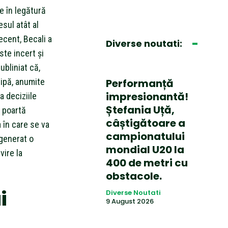
te în legătură
esul atât al
recent, Becali a
Diverse noutati:
ste incert și
ubliniat că,
hipă, anumite
Performanță
impresionantă!
a deciziile
Ștefania Uță,
e poartă
câștigătoare a
a în care se va
campionatului
 generat o
mondial U20 la
vire la
400 de metri cu
obstacole.
i
Diverse Noutati
9 August 2026