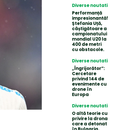
Diverse noutati
Performanță
impresionantă!
Ștefania Uță,
câștigătoare a
campionatului
mondial U20 la
400 de metri
cu obstacole.
Diverse noutati
„Îngrijorător”:
Cercetare
privind 144 de
evenimente cu
drone în
Europa
Diverse noutati
O altă teorie cu
privire la drona
care a detonat
în Bulgaria,