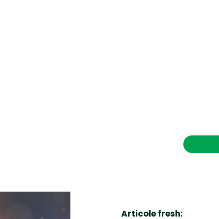
CONTACT SALVEAZAVIETI.RO
POLITICA DE COOKIES (GDPR)
POLITICĂ DE CONFIDENȚIALITATE
Afaceri si Industrii
Cultura
Diverse noutati
Home & Deco
Contac
Sanatate / Hobby
Tech
Articole fresh: