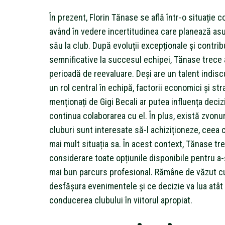
În prezent, Florin Tănase se află într-o situație c
având în vedere incertitudinea care planează asup
său la club. După evoluții excepționale și contribu
semnificative la succesul echipei, Tănase trece
perioadă de reevaluare. Deși are un talent indiscu
un rol central în echipă, factorii economici și str
menționați de Gigi Becali ar putea influența deciz
continua colaborarea cu el. În plus, există zvonur
cluburi sunt interesate să-l achiziționeze, ceea 
mai mult situația sa. În acest context, Tănase tre
considerare toate opțiunile disponibile pentru a-
mai bun parcurs profesional. Rămâne de văzut c
desfășura evenimentele și ce decizie va lua atât e
conducerea clubului în viitorul apropiat.