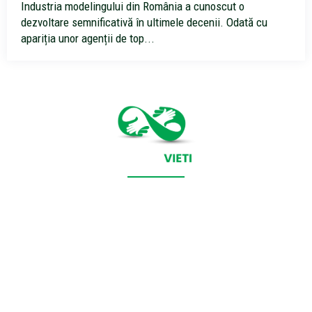
​Industria modelingului din România a cunoscut o
dezvoltare semnificativă în ultimele decenii. Odată cu
apariția unor agenții de top...
CONTACT SALVEAZAVIETI.RO
POLITICA DE COOKIES (GDPR)
POLITICĂ DE CONFIDENȚIALITATE
Salveazavieti.ro un site de știri / blog de noutăți, dedicat
diseminării de informații și actualități. Acesta oferă articole,