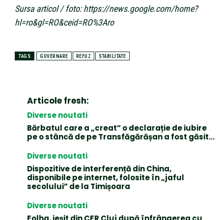
Sursa articol / foto: https://news.google.com/home?
hl=ro&gl=RO&ceid=RO%3Aro
TAGS
GUVERNARE
REFUZ
STABILITATE
Articole fresh:
Diverse noutati
Bărbatul care a „creat” o declarație de iubire
pe o stâncă de pe Transfăgărășan a fost găsit…
Diverse noutati
Dispozitive de interferență din China,
disponibile pe internet, folosite în „jaful
secolului” de la Timișoara
Diverse noutati
Folha, ieșit din CFR Cluj după înfrângerea cu