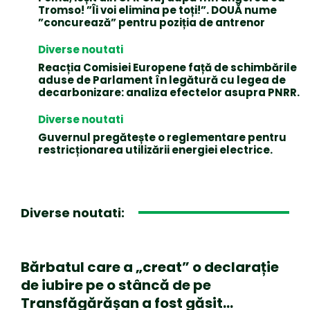
Tromso! ”Îi voi elimina pe toți!”. DOUĂ nume
”concurează” pentru poziția de antrenor
Diverse noutati
Reacția Comisiei Europene față de schimbările
aduse de Parlament în legătură cu legea de
decarbonizare: analiza efectelor asupra PNRR.
Diverse noutati
Guvernul pregătește o reglementare pentru
restricționarea utilizării energiei electrice.
Diverse noutati:
Bărbatul care a „creat” o declarație
de iubire pe o stâncă de pe
Transfăgărășan a fost găsit…