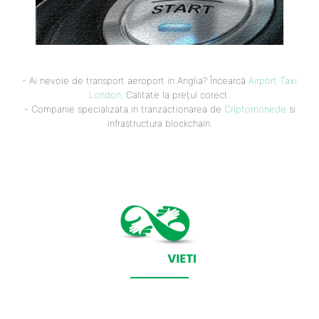
- Ai nevoie de transport aeroport in Anglia? Încearcă
Airport Taxi
London
. Calitate la prețul corect.
- Companie specializata in tranzactionarea de
Criptomonede
si
infrastructura blockchain.
CONTACT SALVEAZAVIETI.RO
POLITICA DE COOKIES (GDPR)